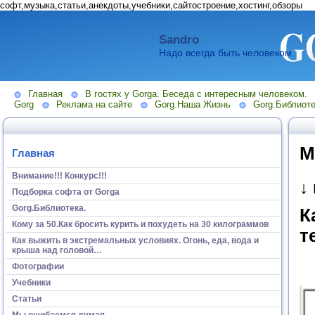
софт,музыка,статьи,анекдоты,учебники,сайтостроение,хостинг,обзоры
Sandro
Надо всегда быть человеком.
Главная
В гостях у Gorga. Беседа с интересным человеком.
Gorg
Реклама на сайте
Gorg.Наша Жизнь
Gorg.Библиоте
М
Главная
Внимание!!! Конкурс!!!
↓
Подборка софта от Gorga
Gorg.Библиотека.
К
Кому за 50.Как бросить курить и похудеть на 30 килограммов
т
Как выжить в экстремальных условиях. Огонь, еда, вода и
крыша над головой…
Фотографии
Учебники
Статьи
Мы ошибаемся думая...