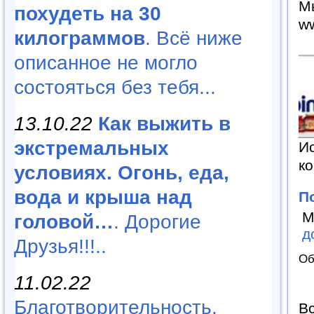
М
похудеть на 30
ww
килограммов
. Всё ниже
описанное не могло
состояться без тебя...
13.10.22
Как выжить в
экстремальных
И
ко
условиях. Огонь, еда,
вода и крыша над
П
М
головой…
. Дорогие
д
Друзья!!!..
Об
11.02.22
Благотворительность,
Вс