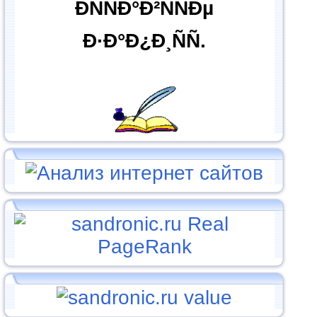
ÐÑÑÐ°Ð²ÑÑÐµ
Ð·Ð°Ð¿Ð¸ÑÑ.