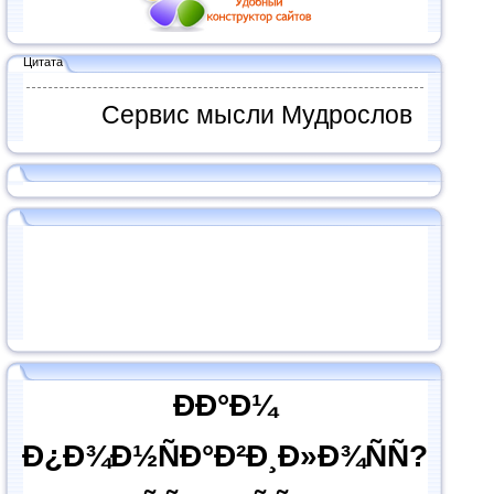
Цитата
Сервис мысли Мудрослов
ÐÐ°Ð¼
Ð¿Ð¾Ð½ÑÐ°Ð²Ð¸Ð»Ð¾ÑÑ?