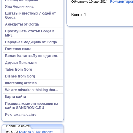
Комментиро
Обновлено 10 мая 2014
Яна Черничкина
Цитаты известных людей от
Всего: 1
Gorga
Анекдоты от Gorga
Прослушать статьи Gorga в
МР3.
Народная медицина от Gorga
Гостевая книга
Белая Калитва.Путеводитель
Друзья Прислали
Tales from Gorg
Dishes from Gorg
Interesting articles
We are mistaken thinking that...
Карта сайта
Правила комментирования на
сайте SANDRONIC.RU
Реклама на сайте
Новое на сайте
06.11.23
Кому за 50.Как бросить