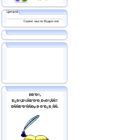
Цитата
Сервис мысли Мудрослов
ÐÐ°Ð¼
Ð¿Ð¾Ð½ÑÐ°Ð²Ð¸Ð»Ð¾ÑÑ?
ÐÑÑÐ°Ð²ÑÑÐµ Ð·Ð°Ð¿Ð¸ÑÑ.