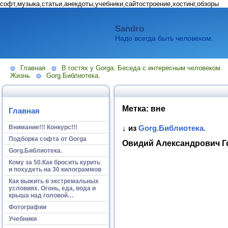
софт,музыка,статьи,анекдоты,учебники,сайтостроение,хостинг,обзоры
Sandro
Надо всегда быть человеком.
Главная
В гостях у Gorga. Беседа с интересным человеком.
Жизнь
Gorg.Библиотека.
Метка:
вне
Главная
Внимание!!! Конкурс!!!
↓ из
Gorg.Библиотека.
Подборка софта от Gorga
Овидий Александрович Го
Gorg.Библиотека.
Кому за 50.Как бросить курить
и похудеть на 30 килограммов
Как выжить в экстремальных
условиях. Огонь, еда, вода и
крыша над головой…
Фотографии
Учебники