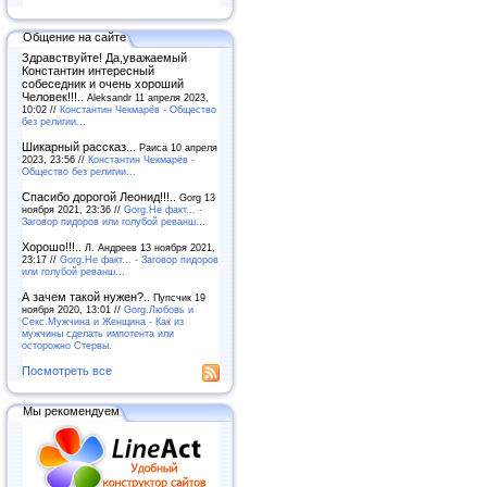
Общение на сайте
Здравствуйте! Да,уважаемый
Константин интересный
собеседник и очень хороший
Человек!!!..
Aleksandr 11 апреля 2023,
10:02 //
Константин Чекмарёв - Общество
без религии...
Шикарный рассказ...
Раиса 10 апреля
2023, 23:56 //
Константин Чекмарёв -
Общество без религии...
Спасибо дорогой Леонид!!!..
Gorg 13
ноября 2021, 23:36 //
Gorg.Не факт... -
Заговор пидоров или голубой реванш…
Хорошо!!!..
Л. Андреев 13 ноября 2021,
23:17 //
Gorg.Не факт... - Заговор пидоров
или голубой реванш…
А зачем такой нужен?..
Пупсчик 19
ноября 2020, 13:01 //
Gorg.Любовь и
Секс.Мужчина и Женщина - Как из
мужчины сделать импотента или
осторожно Стервы.
Посмотреть все
Мы рекомендуем