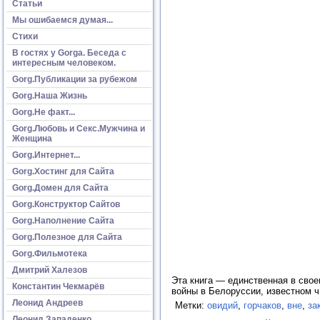
Статьи
Мы ошибаемся думая...
Стихи
В гостях у Gorga. Беседа с
интересным человеком.
Gorg.Публикации за рубежом
Gorg.Наша Жизнь
Gorg.Не факт...
Gorg.Любовь и Секс.Мужчина и
Женщина
Gorg.Интернет...
Gorg.Хостинг для Сайта
Gorg.Домен для Сайта
Gorg.Конструктор Сайтов
Gorg.Наполнение Сайта
Gorg.Полезное для Сайта
Gorg.Фильмотека
Дмитрий Халезов
Эта книга — единственная в свое
Константин Чекмарёв
войны в Белоруссии, известном 
Леонид Андреев
Метки:
овидий
,
горчаков
,
вне
,
за
Леонид Западенко