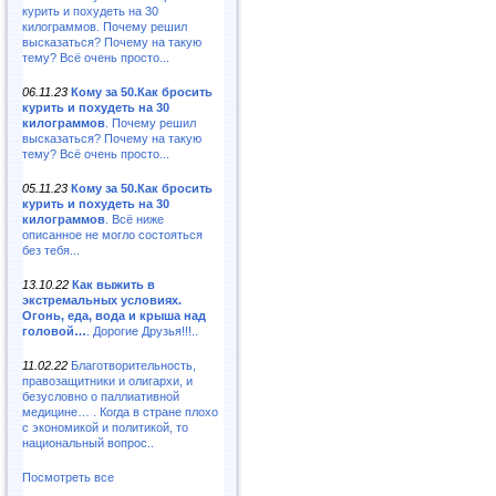
курить и похудеть на 30
килограммов. Почему решил
высказаться? Почему на такую
тему? Всё очень просто...
06.11.23
Кому за 50.Как бросить
курить и похудеть на 30
килограммов
. Почему решил
высказаться? Почему на такую
тему? Всё очень просто...
05.11.23
Кому за 50.Как бросить
курить и похудеть на 30
килограммов
. Всё ниже
описанное не могло состояться
без тебя...
13.10.22
Как выжить в
экстремальных условиях.
Огонь, еда, вода и крыша над
головой…
. Дорогие Друзья!!!..
11.02.22
Благотворительность,
правозащитники и олигархи, и
безусловно о паллиативной
медицине… . Когда в стране плохо
с экономикой и политикой, то
национальный вопрос..
Посмотреть все