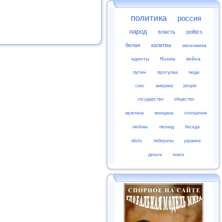
политика
россия
народ
власть
politics
белая
калитва
экономика
идиоты
Russia
война
путин
прогулка
люди
секс
америка
people
государство
общество
мужчина
женщина
отношения
любовь
леонид
беседа
idiots
либералы
украина
деньги
книга