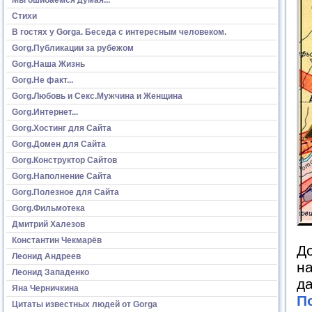
Стихи
В гостях у Gorga. Беседа с интересным человеком.
Gorg.Публикации за рубежом
Gorg.Наша Жизнь
Gorg.Не факт...
Gorg.Любовь и Секс.Мужчина и Женщина
Gorg.Интернет...
Gorg.Хостинг для Сайта
Gorg.Домен для Сайта
Gorg.Конструктор Сайтов
Gorg.Наполнение Сайта
Gorg.Полезное для Сайта
Gorg.Фильмотека
Дмитрий Халезов
Константин Чекмарёв
До
Леонид Андреев
на
Леонид Западенко
д
Яна Черничкина
П
Цитаты известных людей от Gorga