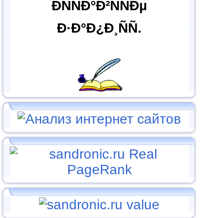
ÐÑÑÐ°Ð²ÑÑÐµ
Ð·Ð°Ð¿Ð¸ÑÑ.