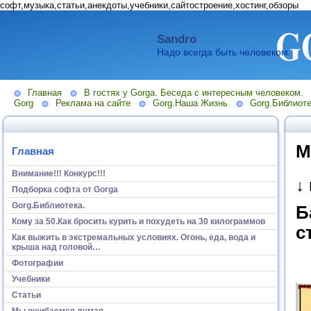
софт,музыка,статьи,анекдоты,учебники,сайтостроение,хостинг,обзоры
Sandro
Надо всегда быть человеком.
Главная
В гостях у Gorga. Беседа с интересным человеком.
Gorg
Реклама на сайте
Gorg.Наша Жизнь
Gorg.Библиоте
М
Главная
Внимание!!! Конкурс!!!
↓
Подборка софта от Gorga
Gorg.Библиотека.
Б
Кому за 50.Как бросить курить и похудеть на 30 килограммов
с
Как выжить в экстремальных условиях. Огонь, еда, вода и
крыша над головой…
Фотографии
Учебники
Статьи
Мы ошибаемся думая...