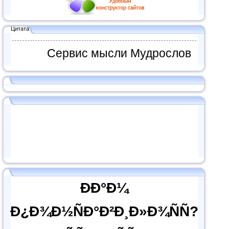
Цитата
Сервис мысли Мудрослов
ÐÐ°Ð¼
Ð¿Ð¾Ð½ÑÐ°Ð²Ð¸Ð»Ð¾ÑÑ?