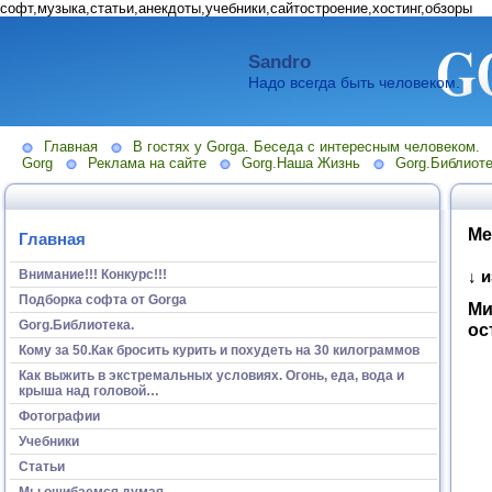
софт,музыка,статьи,анекдоты,учебники,сайтостроение,хостинг,обзоры
Sandro
Надо всегда быть человеком.
Главная
В гостях у Gorga. Беседа с интересным человеком.
Gorg
Реклама на сайте
Gorg.Наша Жизнь
Gorg.Библиоте
Ме
Главная
Внимание!!! Конкурс!!!
↓ 
Подборка софта от Gorga
Ми
Gorg.Библиотека.
ос
Кому за 50.Как бросить курить и похудеть на 30 килограммов
Как выжить в экстремальных условиях. Огонь, еда, вода и
крыша над головой…
Фотографии
Учебники
Статьи
Мы ошибаемся думая...