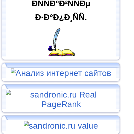
ÐÑÑÐ°Ð²ÑÑÐµ
Ð·Ð°Ð¿Ð¸ÑÑ.