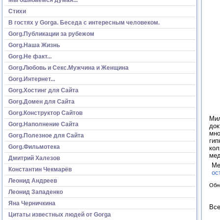
Стихи
В гостях у Gorga. Беседа с интересным человеком.
Gorg.Публикации за рубежом
Gorg.Наша Жизнь
Gorg.Не факт...
Gorg.Любовь и Секс.Мужчина и Женщина
Gorg.Интернет...
Gorg.Хостинг для Сайта
Gorg.Домен для Сайта
Gorg.Конструктор Сайтов
Мил
Gorg.Наполнение Сайта
док
мно
Gorg.Полезное для Сайта
гип
Gorg.Фильмотека
кол
мед
Дмитрий Халезов
Ме
Константин Чекмарёв
ос
Леонид Андреев
Обн
Леонид Западенко
Яна Черничкина
Все
Цитаты известных людей от Gorga