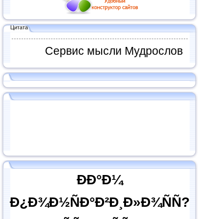
Цитата
Сервис мысли Мудрослов
ÐÐ°Ð¼
Ð¿Ð¾Ð½ÑÐ°Ð²Ð¸Ð»Ð¾ÑÑ?