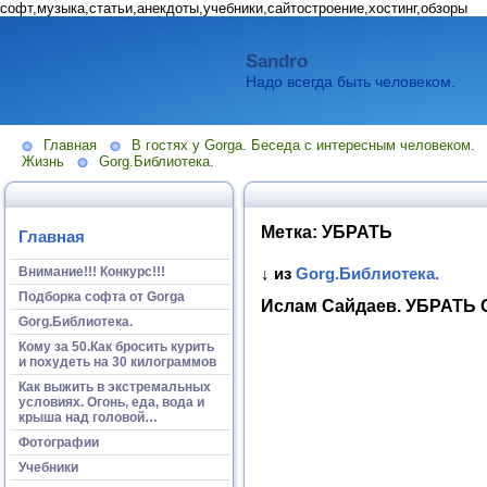
софт,музыка,статьи,анекдоты,учебники,сайтостроение,хостинг,обзоры
Sandro
Надо всегда быть человеком.
Главная
В гостях у Gorga. Беседа с интересным человеком.
Жизнь
Gorg.Библиотека.
Метка:
УБРАТЬ
Главная
Внимание!!! Конкурс!!!
↓ из
Gorg.Библиотека.
Подборка софта от Gorga
Ислам Сайдаев. УБРАТЬ
Gorg.Библиотека.
Кому за 50.Как бросить курить
и похудеть на 30 килограммов
Как выжить в экстремальных
условиях. Огонь, еда, вода и
крыша над головой…
Фотографии
Учебники