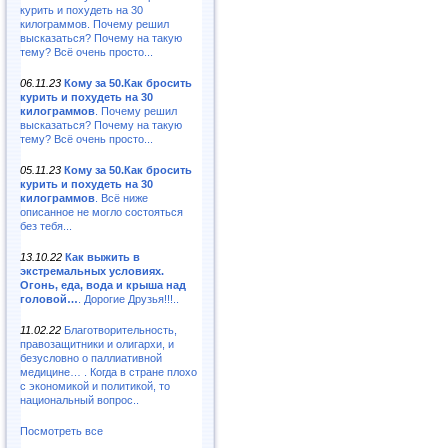
курить и похудеть на 30
килограммов. Почему решил
высказаться? Почему на такую
тему? Всё очень просто...
06.11.23
Кому за 50.Как бросить
курить и похудеть на 30
килограммов
. Почему решил
высказаться? Почему на такую
тему? Всё очень просто...
05.11.23
Кому за 50.Как бросить
курить и похудеть на 30
килограммов
. Всё ниже
описанное не могло состояться
без тебя...
13.10.22
Как выжить в
экстремальных условиях.
Огонь, еда, вода и крыша над
головой…
. Дорогие Друзья!!!..
11.02.22
Благотворительность,
правозащитники и олигархи, и
безусловно о паллиативной
медицине… . Когда в стране плохо
с экономикой и политикой, то
национальный вопрос..
Посмотреть все