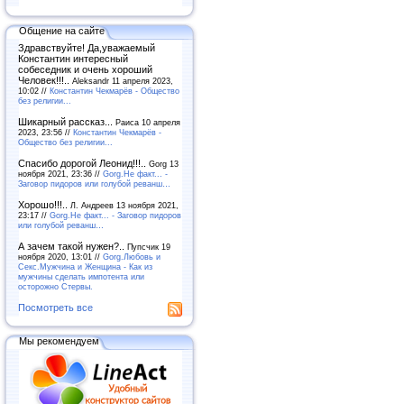
Общение на сайте
Здравствуйте! Да,уважаемый
Константин интересный
собеседник и очень хороший
Человек!!!..
Aleksandr 11 апреля 2023,
10:02 //
Константин Чекмарёв - Общество
без религии...
Шикарный рассказ...
Раиса 10 апреля
2023, 23:56 //
Константин Чекмарёв -
Общество без религии...
Спасибо дорогой Леонид!!!..
Gorg 13
ноября 2021, 23:36 //
Gorg.Не факт... -
Заговор пидоров или голубой реванш…
Хорошо!!!..
Л. Андреев 13 ноября 2021,
23:17 //
Gorg.Не факт... - Заговор пидоров
или голубой реванш…
А зачем такой нужен?..
Пупсчик 19
ноября 2020, 13:01 //
Gorg.Любовь и
Секс.Мужчина и Женщина - Как из
мужчины сделать импотента или
осторожно Стервы.
Посмотреть все
Мы рекомендуем