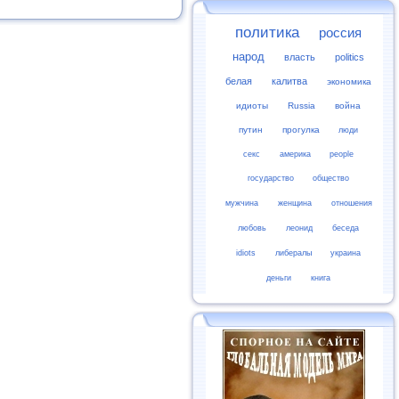
политика
россия
народ
власть
politics
белая
калитва
экономика
идиоты
Russia
война
путин
прогулка
люди
секс
америка
people
государство
общество
мужчина
женщина
отношения
любовь
леонид
беседа
idiots
либералы
украина
деньги
книга