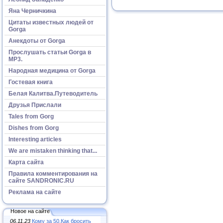
Яна Черничкина
Цитаты известных людей от
Gorga
Анекдоты от Gorga
Прослушать статьи Gorga в
МР3.
Народная медицина от Gorga
Гостевая книга
Белая Калитва.Путеводитель
Друзья Прислали
Tales from Gorg
Dishes from Gorg
Interesting articles
We are mistaken thinking that...
Карта сайта
Правила комментирования на
сайте SANDRONIC.RU
Реклама на сайте
Новое на сайте
06.11.23
Кому за 50.Как бросить