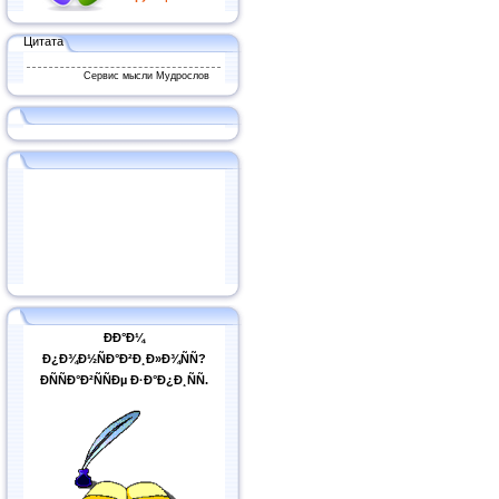
Цитата
Сервис мысли Мудрослов
ÐÐ°Ð¼
Ð¿Ð¾Ð½ÑÐ°Ð²Ð¸Ð»Ð¾ÑÑ?
ÐÑÑÐ°Ð²ÑÑÐµ Ð·Ð°Ð¿Ð¸ÑÑ.