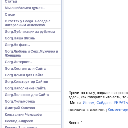
Статьи
Мы ошибаемся думая...
Стихи
В гостях у Gorga. Беседа с
интересным человеком.
Gorg.Публикации за рубежом
Gorg.Наша Жизнь
Gorg.Не факт...
Gorg.Любовь и Секс.Мужчина и
Женщина
Gorg.Интернет...
Gorg.Хостинг для Сайта
Gorg.Домен для Сайта
Gorg.Конструктор Сайтов
Gorg.Наполнение Сайта
Прочитав книгу, задался вопросо
Gorg.Полезное для Сайта
здесь, как говорится что есть, 
Gorg.Фильмотека
Метки:
Ислам
,
Сайдаев
,
УБРАТЬ
Дмитрий Халезов
Комментир
Обновлено 06 июня 2015
Константин Чекмарёв
Леонид Андреев
Всего: 1
Леонид Западенко