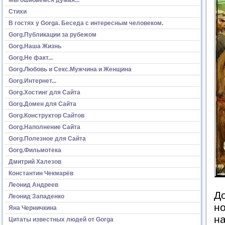
Стихи
В гостях у Gorga. Беседа с интересным человеком.
Gorg.Публикации за рубежом
Gorg.Наша Жизнь
Gorg.Не факт...
Gorg.Любовь и Секс.Мужчина и Женщина
Gorg.Интернет...
Gorg.Хостинг для Сайта
Gorg.Домен для Сайта
Gorg.Конструктор Сайтов
Gorg.Наполнение Сайта
Gorg.Полезное для Сайта
Gorg.Фильмотека
Дмитрий Халезов
Константин Чекмарёв
Леонид Андреев
До
Леонид Западенко
но
Яна Черничкина
на
Цитаты известных людей от Gorga