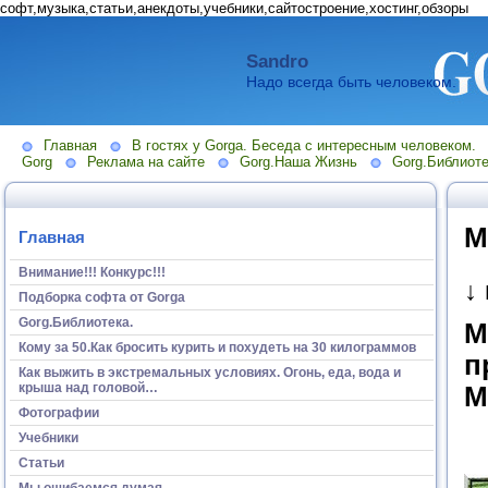
софт,музыка,статьи,анекдоты,учебники,сайтостроение,хостинг,обзоры
Sandro
Надо всегда быть человеком.
Главная
В гостях у Gorga. Беседа с интересным человеком.
Gorg
Реклама на сайте
Gorg.Наша Жизнь
Gorg.Библиоте
М
Главная
Внимание!!! Конкурс!!!
↓
Подборка софта от Gorga
Gorg.Библиотека.
М
Кому за 50.Как бросить курить и похудеть на 30 килограммов
п
Как выжить в экстремальных условиях. Огонь, еда, вода и
крыша над головой…
М
Фотографии
Учебники
Статьи
Мы ошибаемся думая...