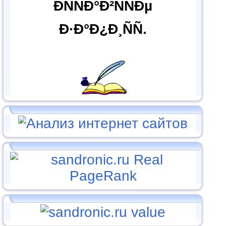
ÐÑÑÐ°Ð²ÑÑÐµ
Ð·Ð°Ð¿Ð¸ÑÑ.