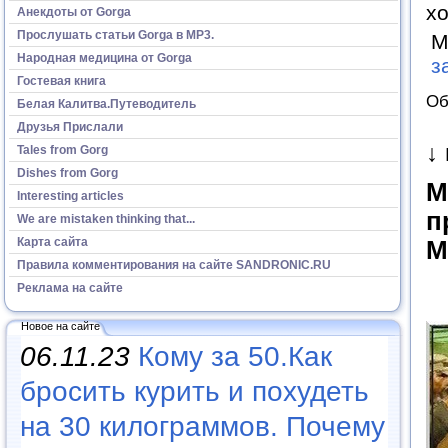
хо
Анекдоты от Gorga
Прослушать статьи Gorga в МР3.
М
Народная медицина от Gorga
з
Гостевая книга
Об
Белая Калитва.Путеводитель
Друзья Прислали
↓
Tales from Gorg
Dishes from Gorg
М
Interesting articles
п
We are mistaken thinking that...
Карта сайта
М
Правила комментирования на сайте SANDRONIC.RU
Реклама на сайте
Новое на сайте
06.11.23
Кому за 50.Как
бросить курить и похудеть
на 30 килограммов. Почему