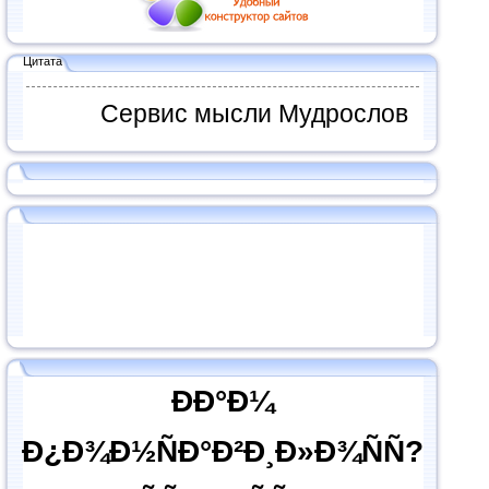
Цитата
Сервис мысли Мудрослов
ÐÐ°Ð¼
Ð¿Ð¾Ð½ÑÐ°Ð²Ð¸Ð»Ð¾ÑÑ?