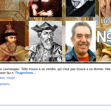
сентенцию: Telle trouve a se vendre, qui n'eut pas trouve a se donner. Ни
азал бы я.
Подробнее...
ные
,
люди
ровать