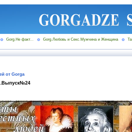
Gorg.Не факт...
Gorg.Любовь и Секс.Мужчина и Женщина
Ta
й от Gorga
й.Выпуск№24