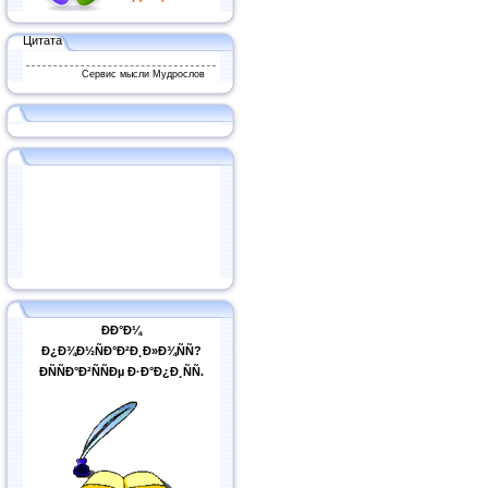
Цитата
Сервис мысли Мудрослов
ÐÐ°Ð¼
Ð¿Ð¾Ð½ÑÐ°Ð²Ð¸Ð»Ð¾ÑÑ?
ÐÑÑÐ°Ð²ÑÑÐµ Ð·Ð°Ð¿Ð¸ÑÑ.