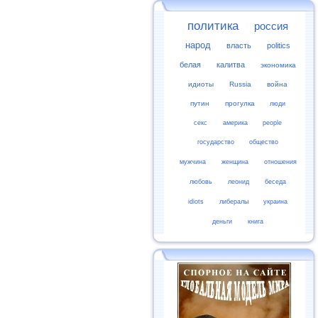
политика
россия
народ
власть
politics
белая
калитва
экономика
идиоты
Russia
война
путин
прогулка
люди
секс
америка
people
государство
общество
мужчина
женщина
отношения
любовь
леонид
беседа
idiots
либералы
украина
деньги
книга