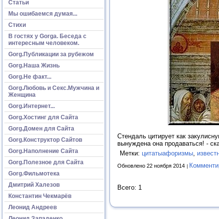
Статьи
Мы ошибаемся думая...
Стихи
В гостях у Gorga. Беседа с
интересным человеком.
Gorg.Публикации за рубежом
Gorg.Наша Жизнь
Gorg.Не факт...
Gorg.Любовь и Секс.Мужчина и
Женщина
Gorg.Интернет...
Gorg.Хостинг для Сайта
Gorg.Домен для Сайта
Стендаль цитирует как закулисную 
Gorg.Конструктор Сайтов
вынуждена она продаваться! - ск
Gorg.Наполнение Сайта
Метки:
цитатыафоризмы
,
извест
Gorg.Полезное для Сайта
Комменти
Обновлено 22 ноября 2014
Gorg.Фильмотека
Дмитрий Халезов
Всего: 1
Константин Чекмарёв
Леонид Андреев
Леонид Западенко