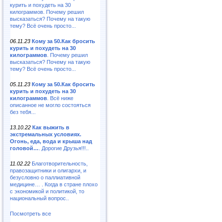
курить и похудеть на 30
килограммов. Почему решил
высказаться? Почему на такую
тему? Всё очень просто...
06.11.23
Кому за 50.Как бросить
курить и похудеть на 30
килограммов
. Почему решил
высказаться? Почему на такую
тему? Всё очень просто...
05.11.23
Кому за 50.Как бросить
курить и похудеть на 30
килограммов
. Всё ниже
описанное не могло состояться
без тебя...
13.10.22
Как выжить в
экстремальных условиях.
Огонь, еда, вода и крыша над
головой…
. Дорогие Друзья!!!..
11.02.22
Благотворительность,
правозащитники и олигархи, и
безусловно о паллиативной
медицине… . Когда в стране плохо
с экономикой и политикой, то
национальный вопрос..
Посмотреть все