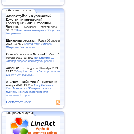
Общение на сайте
Здравствуйте! Да,уважаемый
Константин интересный
собеседник и очень хороший
Человек!!!..
Aleksandr 11 апреля 2023,
10:02 //
Константин Чекмарёв - Общество
без религии...
Шикарный рассказ...
Раиса 10 апреля
2023, 23:56 //
Константин Чекмарёв -
Общество без религии...
Спасибо дорогой Леонид!!!..
Gorg 13
ноября 2021, 23:36 //
Gorg.Не факт... -
Заговор пидоров или голубой реванш…
Хорошо!!!..
Л. Андреев 13 ноября 2021,
23:17 //
Gorg.Не факт... - Заговор пидоров
или голубой реванш…
А зачем такой нужен?..
Пупсчик 19
ноября 2020, 13:01 //
Gorg.Любовь и
Секс.Мужчина и Женщина - Как из
мужчины сделать импотента или
осторожно Стервы.
Посмотреть все
Мы рекомендуем