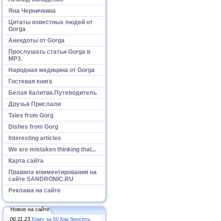
Яна Черничкина
Цитаты известных людей от
Gorga
Анекдоты от Gorga
Прослушать статьи Gorga в
МР3.
Народная медицина от Gorga
Гостевая книга
Белая Калитва.Путеводитель
Друзья Прислали
Tales from Gorg
Dishes from Gorg
Interesting articles
We are mistaken thinking that...
Карта сайта
Правила комментирования на
сайте SANDRONIC.RU
Реклама на сайте
Новое на сайте
06.11.23
Кому за 50.Как бросить