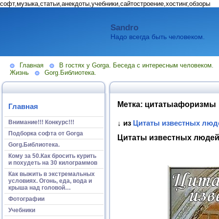
софт,музыка,статьи,анекдоты,учебники,сайтостроение,хостинг,обзоры
Sandro
Надо всегда быть человеком.
Главная
В гостях у Gorga. Беседа с интересным человеком.
Жизнь
Gorg.Библиотека.
Метка:
цитатыафоризмы
Главная
Внимание!!! Конкурс!!!
↓ из
Цитаты известных люде
Подборка софта от Gorga
Цитаты известных люде
Gorg.Библиотека.
Кому за 50.Как бросить курить
и похудеть на 30 килограммов
Как выжить в экстремальных
условиях. Огонь, еда, вода и
крыша над головой…
Фотографии
Учебники