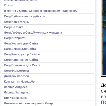
Стихи
В гостях у Gorga. Беседа с интересным человеком.
Gorg.Публикации за рубежом
Gorg.Наша Жизнь
Gorg.Не факт...
Gorg.Любовь и Секс.Мужчина и Женщина
Gorg.Интернет...
Gorg.Хостинг для Сайта
Gorg.Домен для Сайта
Gorg.Конструктор Сайтов
Gorg.Наполнение Сайта
Gorg.Полезное для Сайта
Gorg.Фильмотека
Дмитрий Халезов
Константин Чекмарёв
До
Леонид Андреев
о
Леонид Западенко
ве
Яна Черничкина
П
Цитаты известных людей от Gorga