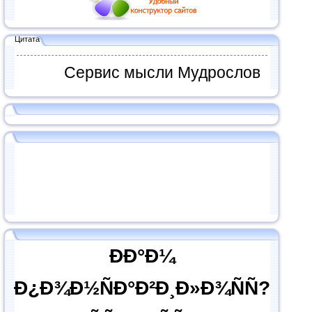
Цитата
Сервис мысли Мудрослов
ÐÐ°Ð¼
Ð¿Ð¾Ð½ÑÐ°Ð²Ð¸Ð»Ð¾ÑÑ?