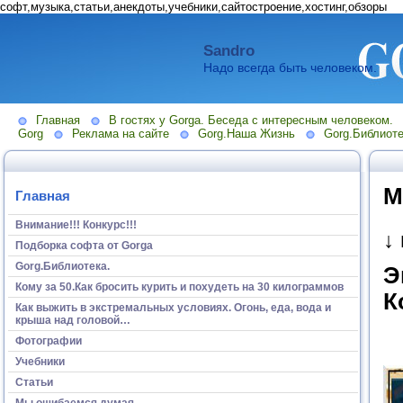
софт,музыка,статьи,анекдоты,учебники,сайтостроение,хостинг,обзоры
Sandro
Надо всегда быть человеком.
Главная
В гостях у Gorga. Беседа с интересным человеком.
Gorg
Реклама на сайте
Gorg.Наша Жизнь
Gorg.Библиоте
М
Главная
Внимание!!! Конкурс!!!
↓
Подборка софта от Gorga
Gorg.Библиотека.
Э
Кому за 50.Как бросить курить и похудеть на 30 килограммов
К
Как выжить в экстремальных условиях. Огонь, еда, вода и
крыша над головой…
Фотографии
Учебники
Статьи
Мы ошибаемся думая...