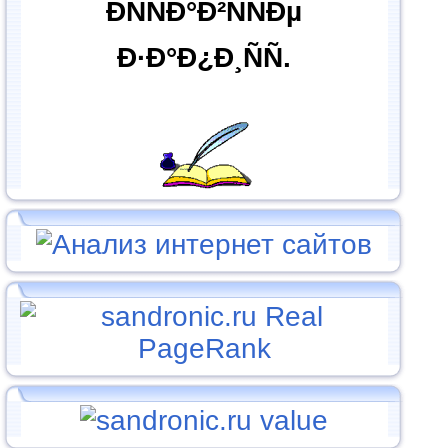
ÐÑÑÐ°Ð²ÑÑÐµ
Ð·Ð°Ð¿Ð¸ÑÑ.