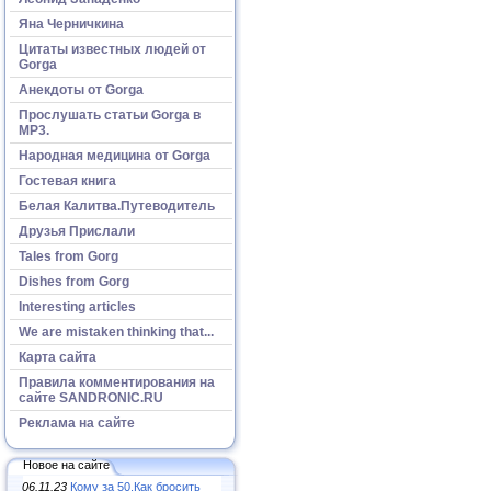
Яна Черничкина
Цитаты известных людей от
Gorga
Анекдоты от Gorga
Прослушать статьи Gorga в
МР3.
Народная медицина от Gorga
Гостевая книга
Белая Калитва.Путеводитель
Друзья Прислали
Tales from Gorg
Dishes from Gorg
Interesting articles
We are mistaken thinking that...
Карта сайта
Правила комментирования на
сайте SANDRONIC.RU
Реклама на сайте
Новое на сайте
06.11.23
Кому за 50.Как бросить