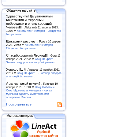
Общение на сайте
Здравствуйте! Да,уважаемый
Константин интересный
собеседник и очень хороший
Человек!!!..
Aleksandr 11 апреля 2023,
10:02 //
Константин Чекмарёв - Общество
без религии...
Шикарный рассказ...
Раиса 10 апреля
2023, 23:56 //
Константин Чекмарёв -
Общество без религии...
Спасибо дорогой Леонид!!!..
Gorg 13
ноября 2021, 23:36 //
Gorg.Не факт... -
Заговор пидоров или голубой реванш…
Хорошо!!!..
Л. Андреев 13 ноября 2021,
23:17 //
Gorg.Не факт... - Заговор пидоров
или голубой реванш…
А зачем такой нужен?..
Пупсчик 19
ноября 2020, 13:01 //
Gorg.Любовь и
Секс.Мужчина и Женщина - Как из
мужчины сделать импотента или
осторожно Стервы.
Посмотреть все
Мы рекомендуем