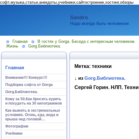
софт,музыка,статьи,анекдоты,учебники,сайтостроение,хостинг,обзоры
Sandro
Надо всегда быть человеком.
Главная
В гостях у Gorga. Беседа с интересным человеком.
Жизнь
Gorg.Библиотека.
Метка:
техники
Главная
Внимание!!! Конкурс!!!
↓ из
Gorg.Библиотека.
Подборка софта от Gorga
Сергей Горин. НЛП. Техн
Gorg.Библиотека.
Кому за 50.Как бросить курить
и похудеть на 30 килограммов
Как выжить в экстремальных
условиях. Огонь, еда, вода и
крыша над головой…
Фотографии
Учебники