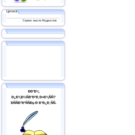
Цитата
Сервис мысли Мудрослов
ÐÐ°Ð¼
Ð¿Ð¾Ð½ÑÐ°Ð²Ð¸Ð»Ð¾ÑÑ?
ÐÑÑÐ°Ð²ÑÑÐµ Ð·Ð°Ð¿Ð¸ÑÑ.