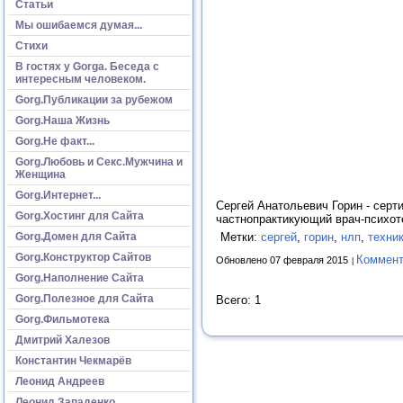
Статьи
Мы ошибаемся думая...
Стихи
В гостях у Gorga. Беседа с
интересным человеком.
Gorg.Публикации за рубежом
Gorg.Наша Жизнь
Gorg.Не факт...
Gorg.Любовь и Секс.Мужчина и
Женщина
Gorg.Интернет...
Сергей Анатольевич Горин - сер
Gorg.Хостинг для Сайта
частнопрактикующий врач-психот
Gorg.Домен для Сайта
Метки:
сергей
,
горин
,
нлп
,
техни
Gorg.Конструктор Сайтов
Коммент
Обновлено 07 февраля 2015
Gorg.Наполнение Сайта
Gorg.Полезное для Сайта
Всего: 1
Gorg.Фильмотека
Дмитрий Халезов
Константин Чекмарёв
Леонид Андреев
Леонид Западенко