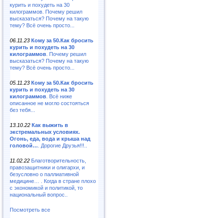
курить и похудеть на 30
килограммов. Почему решил
высказаться? Почему на такую
тему? Всё очень просто...
06.11.23
Кому за 50.Как бросить
курить и похудеть на 30
килограммов
. Почему решил
высказаться? Почему на такую
тему? Всё очень просто...
05.11.23
Кому за 50.Как бросить
курить и похудеть на 30
килограммов
. Всё ниже
описанное не могло состояться
без тебя...
13.10.22
Как выжить в
экстремальных условиях.
Огонь, еда, вода и крыша над
головой…
. Дорогие Друзья!!!..
11.02.22
Благотворительность,
правозащитники и олигархи, и
безусловно о паллиативной
медицине… . Когда в стране плохо
с экономикой и политикой, то
национальный вопрос..
Посмотреть все