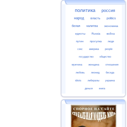
политика
россия
народ
власть
politics
белая
калитва
экономика
идиоты
Russia
война
путин
прогулка
люди
секс
америка
people
государство
общество
мужчина
женщина
отношения
любовь
леонид
беседа
idiots
либералы
украина
деньги
книга