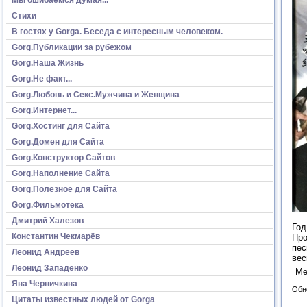
Стихи
В гостях у Gorga. Беседа с интересным человеком.
Gorg.Публикации за рубежом
Gorg.Наша Жизнь
Gorg.Не факт...
Gorg.Любовь и Секс.Мужчина и Женщина
Gorg.Интернет...
Gorg.Хостинг для Сайта
Gorg.Домен для Сайта
Gorg.Конструктор Сайтов
Gorg.Наполнение Сайта
Gorg.Полезное для Сайта
Gorg.Фильмотека
Дмитрий Халезов
Год
Константин Чекмарёв
Про
пес
Леонид Андреев
вес
Леонид Западенко
Ме
Яна Черничкина
Обн
Цитаты известных людей от Gorga