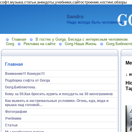
софт,музыка,статьи,анекдоты,учебники,сайтостроение,хостинг,обзоры
Sandro
Надо всегда быть человеком.
Главная
В гостях у Gorga. Беседа с интересным человеком.
Gorg
Реклама на сайте
Gorg.Наша Жизнь
Gorg.Библиоте
Ме
Главная
Внимание!!! Конкурс!!!
↓ 
Подборка софта от Gorga
Hi
Gorg.Библиотека.
Та
Кому за 50.Как бросить курить и похудеть на 30 килограммов
Как выжить в экстремальных условиях. Огонь, еда, вода и
крыша над головой…
Фотографии
Учебники
Статьи
Мы ошибаемся думая...