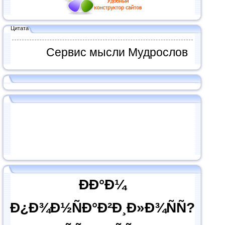
Цитата
Сервис мысли Мудрослов
ÐÐ°Ð¼
Ð¿Ð¾Ð½ÑÐ°Ð²Ð¸Ð»Ð¾ÑÑ?