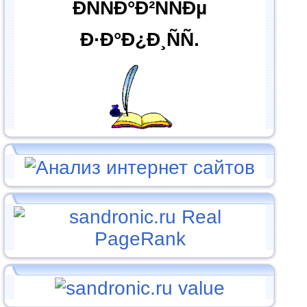
ÐÑÑÐ°Ð²ÑÑÐµ
Ð·Ð°Ð¿Ð¸ÑÑ.