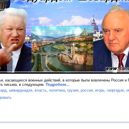
тьи, касающихся военных действий, в которые были вовлечены Россия и 
уть письма, в следующем.
Подробнее...
уард
,
шеварднадзе
,
власть
,
политика
,
грузия
,
россия
,
игорь
,
гиоргадзе
,
о
ровать