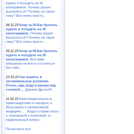
курить и похудеть на 30
килограммов. Почему решил
высказаться? Почему на такую
тему? Всё очень просто...
06.11.23
Кому за 50.Как бросить
курить и похудеть на 30
килограммов
. Почему решил
высказаться? Почему на такую
тему? Всё очень просто...
05.11.23
Кому за 50.Как бросить
курить и похудеть на 30
килограммов
. Всё ниже
описанное не могло состояться
без тебя...
13.10.22
Как выжить в
экстремальных условиях.
Огонь, еда, вода и крыша над
головой…
. Дорогие Друзья!!!..
11.02.22
Благотворительность,
правозащитники и олигархи, и
безусловно о паллиативной
медицине… . Когда в стране плохо
с экономикой и политикой, то
национальный вопрос..
Посмотреть все