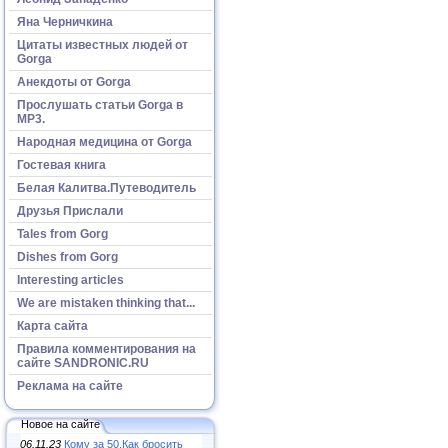
Яна Черничкина
Цитаты известных людей от
Gorga
Анекдоты от Gorga
Прослушать статьи Gorga в
МР3.
Народная медицина от Gorga
Гостевая книга
Белая Калитва.Путеводитель
Друзья Прислали
Tales from Gorg
Dishes from Gorg
Interesting articles
We are mistaken thinking that...
Карта сайта
Правила комментирования на
сайте SANDRONIC.RU
Реклама на сайте
Новое на сайте
06.11.23
Кому за 50.Как бросить