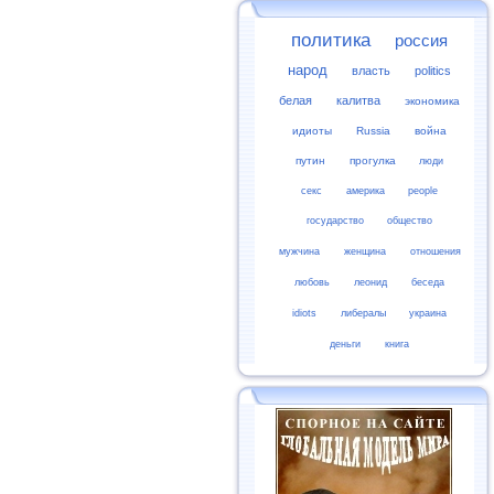
политика
россия
народ
власть
politics
белая
калитва
экономика
идиоты
Russia
война
путин
прогулка
люди
секс
америка
people
государство
общество
мужчина
женщина
отношения
любовь
леонид
беседа
idiots
либералы
украина
деньги
книга