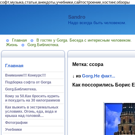
софт,музыка,статьи,анекдоты,учебники,сайтостроение,хостинг,обзоры
Sandro
Надо всегда быть человеком.
Главная
В гостях у Gorga. Беседа с интересным человеком.
Жизнь
Gorg.Библиотека.
Метка:
ссора
Главная
Внимание!!! Конкурс!!!
↓ из
Gorg.Не факт...
Подборка софта от Gorga
Как поссорились Борис 
Gorg.Библиотека.
Кому за 50.Как бросить курить
и похудеть на 30 килограммов
Как выжить в экстремальных
условиях. Огонь, еда, вода и
крыша над головой…
Фотографии
Учебники