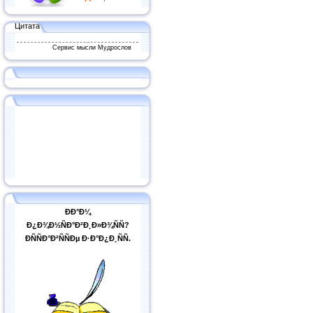
Цитата
Сервис мысли Мудрослов
ÐÐ°Ð¼
Ð¿Ð¾Ð½ÑÐ°Ð²Ð¸Ð»Ð¾ÑÑ?
ÐÑÑÐ°Ð²ÑÑÐµ Ð·Ð°Ð¿Ð¸ÑÑ.