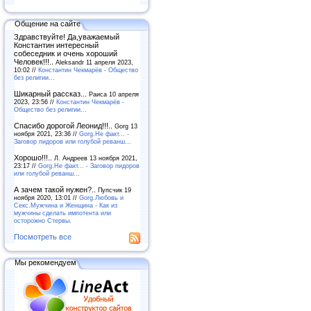
Общение на сайте
Здравствуйте! Да,уважаемый
Константин интересный
собеседник и очень хороший
Человек!!!..
Aleksandr 11 апреля 2023,
10:02 //
Константин Чекмарёв - Общество
без религии...
Шикарный рассказ...
Раиса 10 апреля
2023, 23:56 //
Константин Чекмарёв -
Общество без религии...
Спасибо дорогой Леонид!!!..
Gorg 13
ноября 2021, 23:36 //
Gorg.Не факт... -
Заговор пидоров или голубой реванш…
Хорошо!!!..
Л. Андреев 13 ноября 2021,
23:17 //
Gorg.Не факт... - Заговор пидоров
или голубой реванш…
А зачем такой нужен?..
Пупсчик 19
ноября 2020, 13:01 //
Gorg.Любовь и
Секс.Мужчина и Женщина - Как из
мужчины сделать импотента или
осторожно Стервы.
Посмотреть все
Мы рекомендуем