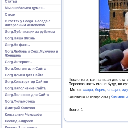
Статьи
Мы ошибаемся думая...
Стихи
В гостях у Gorga. Беседа с
интересным человеком.
Gorg.Публикации за рубежом
Gorg.Наша Жизнь
Gorg.Не факт...
Gorg.Любовь и Секс.Мужчина и
Женщина
Gorg.Интернет...
Gorg.Хостинг для Сайта
Gorg.Домен для Сайта
После того, как написал две ста
Gorg.Конструктор Сайтов
Пересказывать его не буду, но с
Gorg.Наполнение Сайта
Метки:
ссора
,
борис
,
ельцин
,
эд
Gorg.Полезное для Сайта
Комменти
Обновлено 13 ноября 2013
Gorg.Фильмотека
Дмитрий Халезов
Всего: 1
Константин Чекмарёв
Леонид Андреев
Леонид Западенко