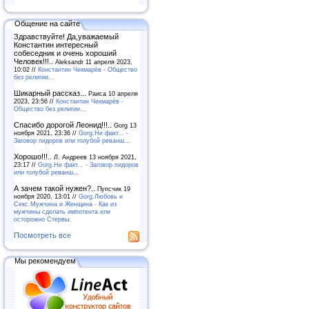
Общение на сайте
Здравствуйте! Да,уважаемый
Константин интересный
собеседник и очень хороший
Человек!!!..
Aleksandr 11 апреля 2023,
10:02 //
Константин Чекмарёв - Общество
без религии...
Шикарный рассказ...
Раиса 10 апреля
2023, 23:56 //
Константин Чекмарёв -
Общество без религии...
Спасибо дорогой Леонид!!!..
Gorg 13
ноября 2021, 23:36 //
Gorg.Не факт... -
Заговор пидоров или голубой реванш…
Хорошо!!!..
Л. Андреев 13 ноября 2021,
23:17 //
Gorg.Не факт... - Заговор пидоров
или голубой реванш…
А зачем такой нужен?..
Пупсчик 19
ноября 2020, 13:01 //
Gorg.Любовь и
Секс.Мужчина и Женщина - Как из
мужчины сделать импотента или
осторожно Стервы.
Посмотреть все
Мы рекомендуем