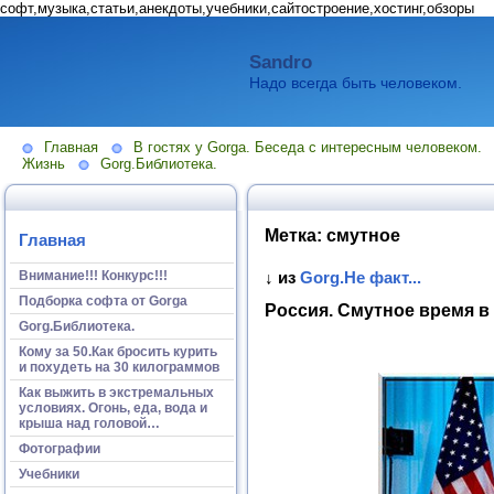
софт,музыка,статьи,анекдоты,учебники,сайтостроение,хостинг,обзоры
Sandro
Надо всегда быть человеком.
Главная
В гостях у Gorga. Беседа с интересным человеком.
Жизнь
Gorg.Библиотека.
Метка:
смутное
Главная
Внимание!!! Конкурс!!!
↓ из
Gorg.Не факт...
Подборка софта от Gorga
Россия. Смутное время 
Gorg.Библиотека.
Кому за 50.Как бросить курить
и похудеть на 30 килограммов
Как выжить в экстремальных
условиях. Огонь, еда, вода и
крыша над головой…
Фотографии
Учебники