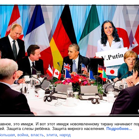
авное, это имидж. И вот этот имидж новоявленному тирану начинают пор
ей. Защита слезы ребёнка. Защита мирного населения.
Подробнее...
большая
,
война
,
власть
,
элита
,
народ