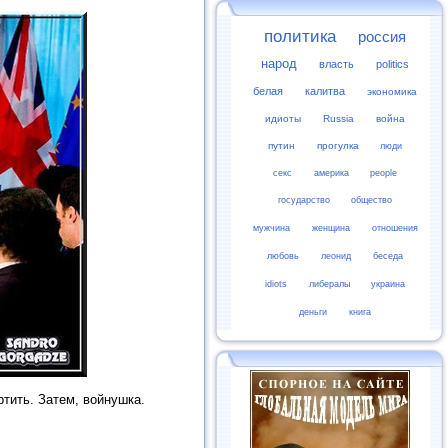
политика
россия
народ
власть
politics
белая
калитва
экономика
идиоты
Russia
война
путин
прогулка
люди
секс
америка
people
государство
общество
мужчина
женщина
отношения
любовь
леонид
беседа
idiots
либералы
украина
деньги
книга
тить. Затем, войнушка.