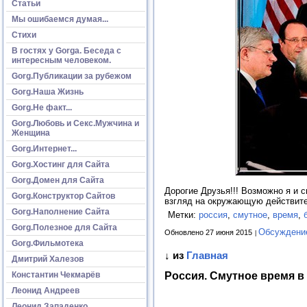
Статьи
Мы ошибаемся думая...
Стихи
В гостях у Gorga. Беседа с
интересным человеком.
Gorg.Публикации за рубежом
Gorg.Наша Жизнь
Gorg.Не факт...
Gorg.Любовь и Секс.Мужчина и
Женщина
Gorg.Интернет...
Gorg.Хостинг для Сайта
Gorg.Домен для Сайта
Дорогие Друзья!!! Возможно я и 
Gorg.Конструктор Сайтов
взгляд на окружающую действите
Gorg.Наполнение Сайта
Метки:
россия
,
смутное
,
время
,
Gorg.Полезное для Сайта
Обсуждение
Обновлено 27 июня 2015
Gorg.Фильмотека
↓ из
Главная
Дмитрий Халезов
Россия. Смутное время 
Константин Чекмарёв
Леонид Андреев
Леонид Западенко