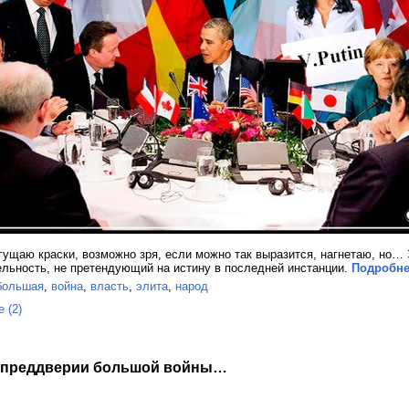
сгущаю краски, возможно зря, если можно так выразится, нагнетаю, но…
льность, не претендующий на истину в последней инстанции.
Подробнее
большая
,
война
,
власть
,
элита
,
народ
 (2)
в преддверии большой войны…