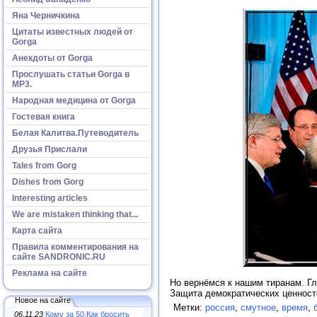
Яна Черничкина
Цитаты известных людей от
Gorga
Анекдоты от Gorga
Прослушать статьи Gorga в
МР3.
Народная медицина от Gorga
Гостевая книга
Белая Калитва.Путеводитель
Друзья Прислали
Tales from Gorg
Dishes from Gorg
Interesting articles
We are mistaken thinking that...
Карта сайта
Правила комментирования на
сайте SANDRONIC.RU
Реклама на сайте
Но вернёмся к нашим тиранам. Гл
Защита демократических ценност
Новое на сайте
Метки:
россия
,
смутное
,
время
,
06.11.23
Кому за 50.Как бросить