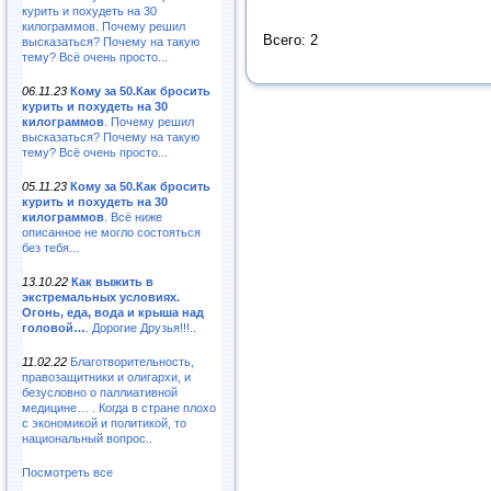
курить и похудеть на 30
килограммов. Почему решил
Всего: 2
высказаться? Почему на такую
тему? Всё очень просто...
06.11.23
Кому за 50.Как бросить
курить и похудеть на 30
килограммов
. Почему решил
высказаться? Почему на такую
тему? Всё очень просто...
05.11.23
Кому за 50.Как бросить
курить и похудеть на 30
килограммов
. Всё ниже
описанное не могло состояться
без тебя...
13.10.22
Как выжить в
экстремальных условиях.
Огонь, еда, вода и крыша над
головой…
. Дорогие Друзья!!!..
11.02.22
Благотворительность,
правозащитники и олигархи, и
безусловно о паллиативной
медицине… . Когда в стране плохо
с экономикой и политикой, то
национальный вопрос..
Посмотреть все