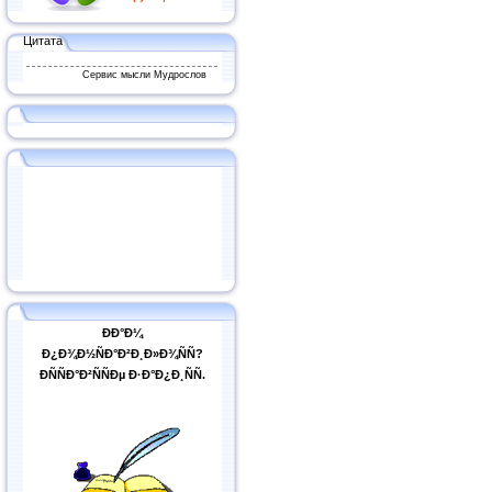
Цитата
Сервис мысли Мудрослов
ÐÐ°Ð¼
Ð¿Ð¾Ð½ÑÐ°Ð²Ð¸Ð»Ð¾ÑÑ?
ÐÑÑÐ°Ð²ÑÑÐµ Ð·Ð°Ð¿Ð¸ÑÑ.