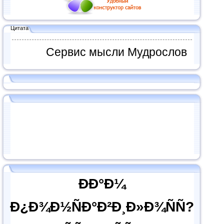
Цитата
Сервис мысли Мудрослов
ÐÐ°Ð¼
Ð¿Ð¾Ð½ÑÐ°Ð²Ð¸Ð»Ð¾ÑÑ?