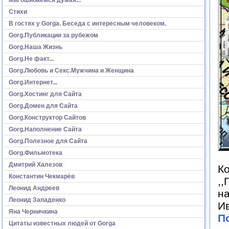
Стихи
В гостях у Gorga. Беседа с интересным человеком.
Gorg.Публикации за рубежом
Gorg.Наша Жизнь
Gorg.Не факт...
Gorg.Любовь и Секс.Мужчина и Женщина
Gorg.Интернет...
Gorg.Хостинг для Сайта
Gorg.Домен для Сайта
Gorg.Конструктор Сайтов
Gorg.Наполнение Сайта
Gorg.Полезное для Сайта
Gorg.Фильмотека
Дмитрий Халезов
К
Константин Чекмарёв
,,
Леонид Андреев
на
Леонид Западенко
Ив
Яна Черничкина
П
Цитаты известных людей от Gorga