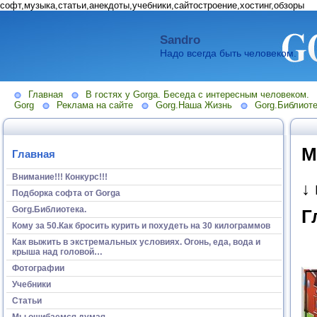
софт,музыка,статьи,анекдоты,учебники,сайтостроение,хостинг,обзоры
Sandro
Надо всегда быть человеком.
Главная
В гостях у Gorga. Беседа с интересным человеком.
Gorg
Реклама на сайте
Gorg.Наша Жизнь
Gorg.Библиоте
М
Главная
Внимание!!! Конкурс!!!
↓
Подборка софта от Gorga
Gorg.Библиотека.
Г
Кому за 50.Как бросить курить и похудеть на 30 килограммов
Как выжить в экстремальных условиях. Огонь, еда, вода и
крыша над головой…
Фотографии
Учебники
Статьи
Мы ошибаемся думая...