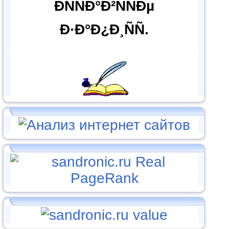
ÐÑÑÐ°Ð²ÑÑÐµ
Ð·Ð°Ð¿Ð¸ÑÑ.