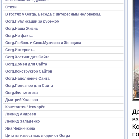
Стихи
В гостях у Gorga. Беседа с интересным человеком.
Gorg.Публикации за рубежом
Gorg.Наша Жизнь
Gorg.Не факт...
Gorg.Любовь и Секс.Мужчина и Женщина
Gorg.Интернет...
Gorg.Хостинг для Сайта
Gorg.Домен для Сайта
Gorg.Конструктор Сайтов
Gorg.Наполнение Сайта
Gorg.Полезное для Сайта
Gorg.Фильмотека
Дмитрий Халезов
Константин Чекмарёв
До
Леонид Андреев
вз
Леонид Западенко
Ко
Яна Черничкина
по
Цитаты известных людей от Gorga