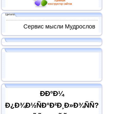
Цитата
Сервис мысли Мудрослов
ÐÐ°Ð¼
Ð¿Ð¾Ð½ÑÐ°Ð²Ð¸Ð»Ð¾ÑÑ?