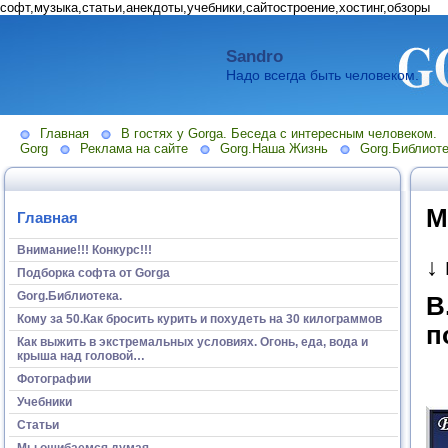
софт,музыка,статьи,анекдоты,учебники,сайтостроение,хостинг,обзоры
Sandro
Надо всегда быть человеком.
Главная
В гостях у Gorga. Беседа с интересным человеком.
Gorg
Реклама на сайте
Gorg.Наша Жизнь
Gorg.Библиоте
М
Главная
Внимание!!! Конкурс!!!
↓
Подборка софта от Gorga
Gorg.Библиотека.
В
Кому за 50.Как бросить курить и похудеть на 30 килограммов
п
Как выжить в экстремальных условиях. Огонь, еда, вода и
крыша над головой…
Фотографии
Учебники
Статьи
Мы ошибаемся думая...