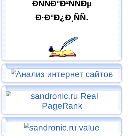
ÐÑÑÐ°Ð²ÑÑÐµ
Ð·Ð°Ð¿Ð¸ÑÑ.