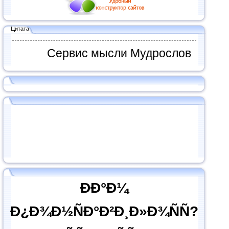
Цитата
Сервис мысли Мудрослов
ÐÐ°Ð¼
Ð¿Ð¾Ð½ÑÐ°Ð²Ð¸Ð»Ð¾ÑÑ?