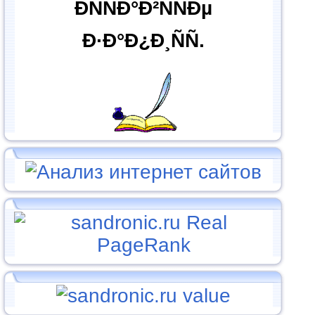
ÐÑÑÐ°Ð²ÑÑÐµ
Ð·Ð°Ð¿Ð¸ÑÑ.