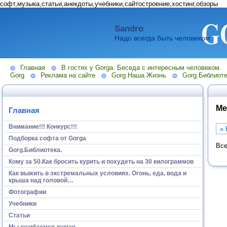
софт,музыка,статьи,анекдоты,учебники,сайтостроение,хостинг,обзоры
Sandro
Надо всегда быть человеком.
Главная
В гостях у Gorga. Беседа с интересным человеком.
Gorg
Реклама на сайте
Gorg.Наша Жизнь
Gorg.Библиоте
Ме
Главная
Внимание!!! Конкурс!!!
« 
Подборка софта от Gorga
Все
Gorg.Библиотека.
Кому за 50.Как бросить курить и похудеть на 30 килограммов
Как выжить в экстремальных условиях. Огонь, еда, вода и
крыша над головой…
Фотографии
Учебники
Статьи
Мы ошибаемся думая...