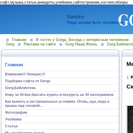
софт,музыка,статьи,анекдоты,учебники,сайтостроение,хостинг,обзоры
Sandro
Надо всегда быть человеком.
Главная
В гостях у Gorga. Беседа с интересным человеком.
Gorg
Реклама на сайте
Gorg.Наша Жизнь
Gorg.Библиоте
М
Главная
Внимание!!! Конкурс!!!
↓ 
Подборка софта от Gorga
Ск
Gorg.Библиотека.
Кому за 50.Как бросить курить и похудеть на 30 килограммов
Как выжить в экстремальных условиях. Огонь, еда, вода и
крыша над головой…
Фотографии
Учебники
Статьи
Мы ошибаемся думая...