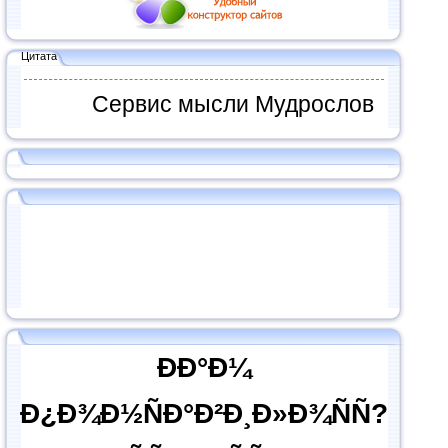
Цитата
Сервис мысли Мудрослов
ÐÐ°Ð¼
Ð¿Ð¾Ð½ÑÐ°Ð²Ð¸Ð»Ð¾ÑÑ?