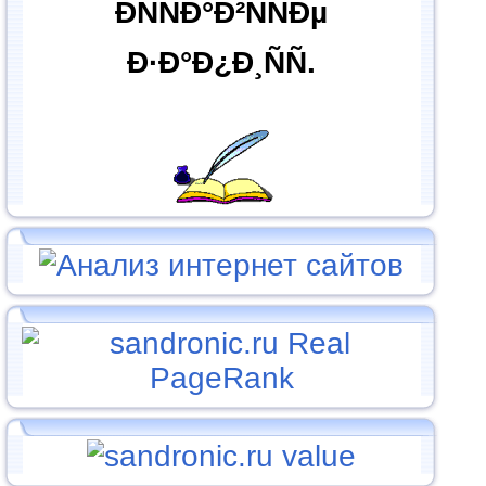
ÐÑÑÐ°Ð²ÑÑÐµ
Ð·Ð°Ð¿Ð¸ÑÑ.