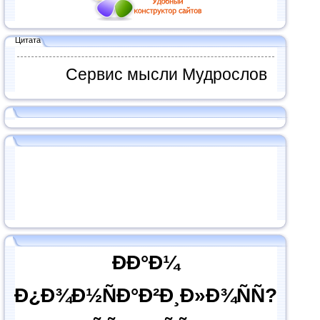
Цитата
Сервис мысли Мудрослов
ÐÐ°Ð¼
Ð¿Ð¾Ð½ÑÐ°Ð²Ð¸Ð»Ð¾ÑÑ?