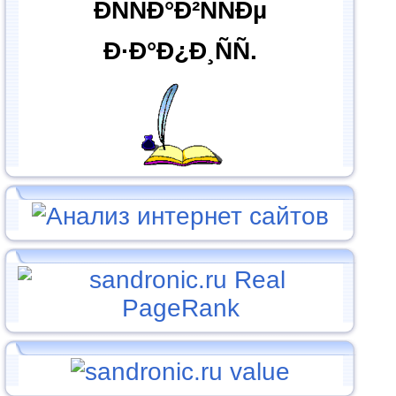
ÐÑÑÐ°Ð²ÑÑÐµ
Ð·Ð°Ð¿Ð¸ÑÑ.