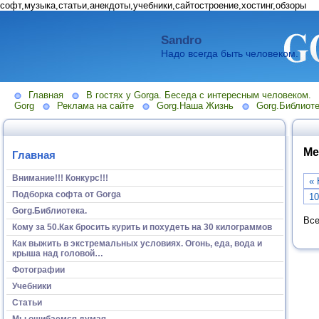
софт,музыка,статьи,анекдоты,учебники,сайтостроение,хостинг,обзоры
Sandro
Надо всегда быть человеком.
Главная
В гостях у Gorga. Беседа с интересным человеком.
Gorg
Реклама на сайте
Gorg.Наша Жизнь
Gorg.Библиоте
Ме
Главная
Внимание!!! Конкурс!!!
« 
Подборка софта от Gorga
10
Gorg.Библиотека.
Все
Кому за 50.Как бросить курить и похудеть на 30 килограммов
Как выжить в экстремальных условиях. Огонь, еда, вода и
крыша над головой…
Фотографии
Учебники
Статьи
Мы ошибаемся думая...