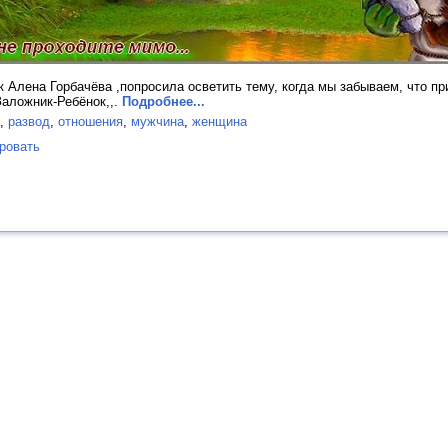
Алена Горбачёва ,попросила осветить тему, когда мы забываем, что пр
,Заложник-Ребёнок,,.
Подробнее...
,
развод
,
отношения
,
мужчина
,
женщина
ровать