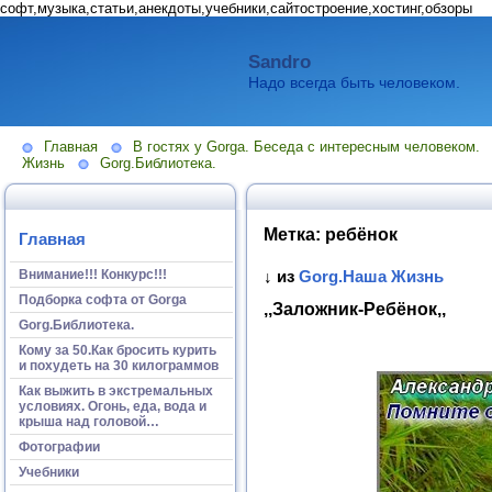
софт,музыка,статьи,анекдоты,учебники,сайтостроение,хостинг,обзоры
Sandro
Надо всегда быть человеком.
Главная
В гостях у Gorga. Беседа с интересным человеком.
Жизнь
Gorg.Библиотека.
Метка:
ребёнок
Главная
Внимание!!! Конкурс!!!
↓ из
Gorg.Наша Жизнь
Подборка софта от Gorga
,,Заложник-Ребёнок,,
Gorg.Библиотека.
Кому за 50.Как бросить курить
и похудеть на 30 килограммов
Как выжить в экстремальных
условиях. Огонь, еда, вода и
крыша над головой…
Фотографии
Учебники