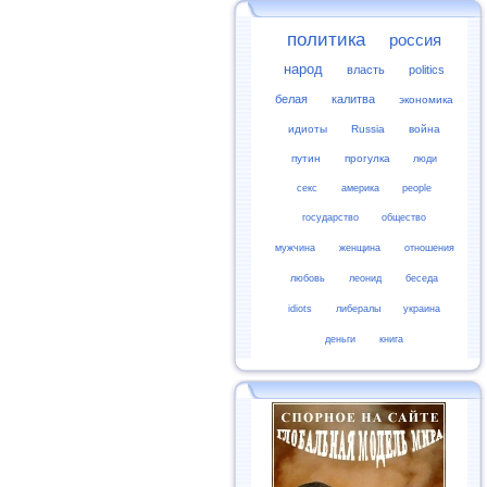
политика
россия
народ
власть
politics
белая
калитва
экономика
идиоты
Russia
война
путин
прогулка
люди
секс
америка
people
государство
общество
мужчина
женщина
отношения
любовь
леонид
беседа
idiots
либералы
украина
деньги
книга