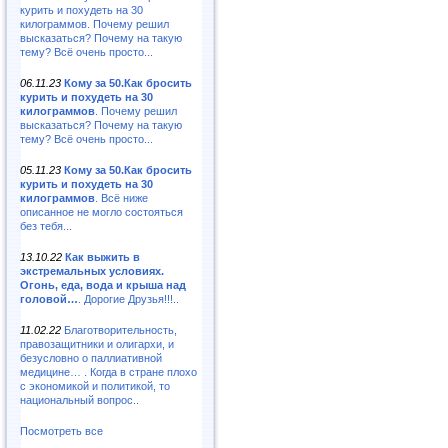
курить и похудеть на 30
килограммов. Почему решил
высказаться? Почему на такую
тему? Всё очень просто...
06.11.23
Кому за 50.Как бросить
курить и похудеть на 30
килограммов
. Почему решил
высказаться? Почему на такую
тему? Всё очень просто...
05.11.23
Кому за 50.Как бросить
курить и похудеть на 30
килограммов
. Всё ниже
описанное не могло состояться
без тебя...
13.10.22
Как выжить в
экстремальных условиях.
Огонь, еда, вода и крыша над
головой…
. Дорогие Друзья!!!..
11.02.22
Благотворительность,
правозащитники и олигархи, и
безусловно о паллиативной
медицине… . Когда в стране плохо
с экономикой и политикой, то
национальный вопрос..
Посмотреть все