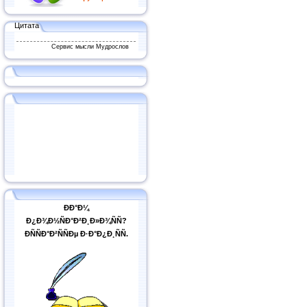
Цитата
Сервис мысли Мудрослов
ÐÐ°Ð¼
Ð¿Ð¾Ð½ÑÐ°Ð²Ð¸Ð»Ð¾ÑÑ?
ÐÑÑÐ°Ð²ÑÑÐµ Ð·Ð°Ð¿Ð¸ÑÑ.