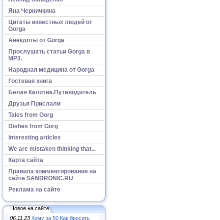
Яна Черничкина
Цитаты известных людей от
Gorga
Анекдоты от Gorga
Прослушать статьи Gorga в
МР3.
Народная медицина от Gorga
Гостевая книга
Белая Калитва.Путеводитель
Друзья Прислали
Tales from Gorg
Dishes from Gorg
Interesting articles
We are mistaken thinking that...
Карта сайта
Правила комментирования на
сайте SANDRONIC.RU
Реклама на сайте
Новое на сайте
06.11.23
Кому за 50.Как бросить