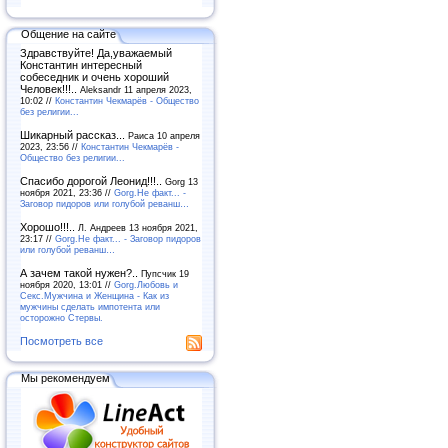
Общение на сайте
Здравствуйте! Да,уважаемый
Константин интересный
собеседник и очень хороший
Человек!!!..
Aleksandr 11 апреля 2023,
10:02 //
Константин Чекмарёв - Общество
без религии...
Шикарный рассказ...
Раиса 10 апреля
2023, 23:56 //
Константин Чекмарёв -
Общество без религии...
Спасибо дорогой Леонид!!!..
Gorg 13
ноября 2021, 23:36 //
Gorg.Не факт... -
Заговор пидоров или голубой реванш…
Хорошо!!!..
Л. Андреев 13 ноября 2021,
23:17 //
Gorg.Не факт... - Заговор пидоров
или голубой реванш…
А зачем такой нужен?..
Пупсчик 19
ноября 2020, 13:01 //
Gorg.Любовь и
Секс.Мужчина и Женщина - Как из
мужчины сделать импотента или
осторожно Стервы.
Посмотреть все
Мы рекомендуем