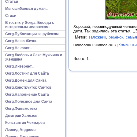
Статьи
Мы ошибаемся думая...
Стихи
В гостях у Gorga. Беседа с
Хороший, неравнодушный человек 
интересным человеком.
дети. Так родилась эта статья. ,
Gorg.Публикации за рубежом
Метки:
заложник
,
ребёнок
,
семья
Gorg.Наша Жизнь
Комменти
Обновлено 13 ноября 2013
Gorg.Не факт...
Gorg.Любовь и Секс.Мужчина и
Всего: 1
Женщина
Gorg.Интернет...
Gorg.Хостинг для Сайта
Gorg.Домен для Сайта
Gorg.Конструктор Сайтов
Gorg.Наполнение Сайта
Gorg.Полезное для Сайта
Gorg.Фильмотека
Дмитрий Халезов
Константин Чекмарёв
Леонид Андреев
Леонид Западенко