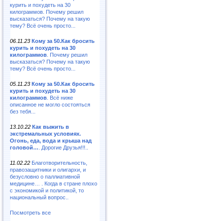
курить и похудеть на 30
килограммов. Почему решил
высказаться? Почему на такую
тему? Всё очень просто...
06.11.23
Кому за 50.Как бросить
курить и похудеть на 30
килограммов
. Почему решил
высказаться? Почему на такую
тему? Всё очень просто...
05.11.23
Кому за 50.Как бросить
курить и похудеть на 30
килограммов
. Всё ниже
описанное не могло состояться
без тебя...
13.10.22
Как выжить в
экстремальных условиях.
Огонь, еда, вода и крыша над
головой…
. Дорогие Друзья!!!..
11.02.22
Благотворительность,
правозащитники и олигархи, и
безусловно о паллиативной
медицине… . Когда в стране плохо
с экономикой и политикой, то
национальный вопрос..
Посмотреть все