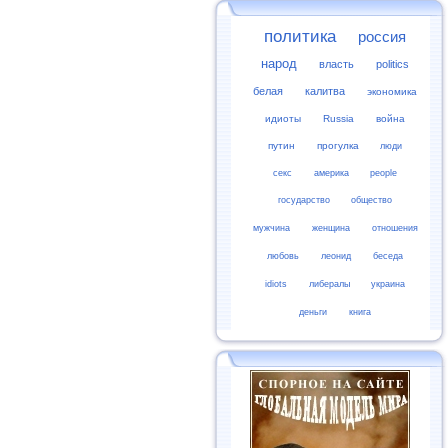
политика
россия
народ
власть
politics
белая
калитва
экономика
идиоты
Russia
война
путин
прогулка
люди
секс
америка
people
государство
общество
мужчина
женщина
отношения
любовь
леонид
беседа
idiots
либералы
украина
деньги
книга