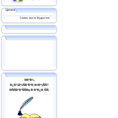
Цитата
Сервис мысли Мудрослов
ÐÐ°Ð¼
Ð¿Ð¾Ð½ÑÐ°Ð²Ð¸Ð»Ð¾ÑÑ?
ÐÑÑÐ°Ð²ÑÑÐµ Ð·Ð°Ð¿Ð¸ÑÑ.