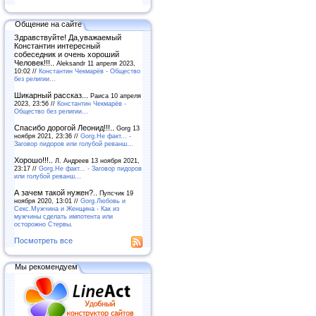
Общение на сайте
Здравствуйте! Да,уважаемый
Константин интересный
собеседник и очень хороший
Человек!!!..
Aleksandr 11 апреля 2023,
10:02 //
Константин Чекмарёв - Общество
без религии...
Шикарный рассказ...
Раиса 10 апреля
2023, 23:56 //
Константин Чекмарёв -
Общество без религии...
Спасибо дорогой Леонид!!!..
Gorg 13
ноября 2021, 23:36 //
Gorg.Не факт... -
Заговор пидоров или голубой реванш…
Хорошо!!!..
Л. Андреев 13 ноября 2021,
23:17 //
Gorg.Не факт... - Заговор пидоров
или голубой реванш…
А зачем такой нужен?..
Пупсчик 19
ноября 2020, 13:01 //
Gorg.Любовь и
Секс.Мужчина и Женщина - Как из
мужчины сделать импотента или
осторожно Стервы.
Посмотреть все
Мы рекомендуем