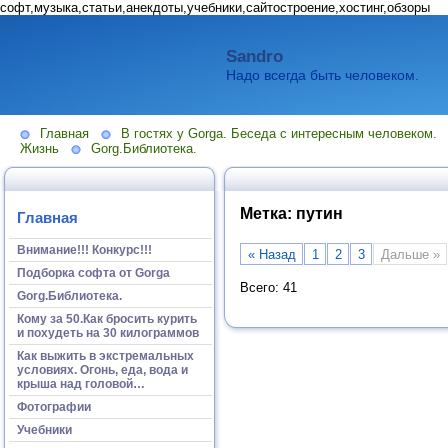
софт,музыка,статьи,анекдоты,учебники,сайтостроение,хостинг,обзоры
Sandro
Надо всегда быть человеком.
Главная
В гостях у Gorga. Беседа с интересным человеком.
Жизнь
Gorg.Библиотека.
Метка:
путин
Главная
Внимание!!! Конкурс!!!
« Назад
1
2
3
Дальше »
Подборка софта от Gorga
Всего: 41
Gorg.Библиотека.
Кому за 50.Как бросить курить
и похудеть на 30 килограммов
Как выжить в экстремальных
условиях. Огонь, еда, вода и
крыша над головой…
Фотографии
Учебники