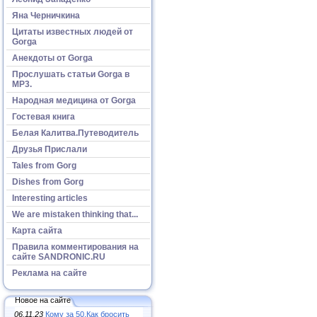
Яна Черничкина
Цитаты известных людей от
Gorga
Анекдоты от Gorga
Прослушать статьи Gorga в
МР3.
Народная медицина от Gorga
Гостевая книга
Белая Калитва.Путеводитель
Друзья Прислали
Tales from Gorg
Dishes from Gorg
Interesting articles
We are mistaken thinking that...
Карта сайта
Правила комментирования на
сайте SANDRONIC.RU
Реклама на сайте
Новое на сайте
06.11.23
Кому за 50.Как бросить