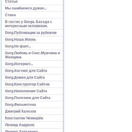
Статьи
Мы ошибаемся думая...
Стихи
В гостях у Gorga. Беседа с
интересным человеком.
Gorg.Публикации за рубежом
Gorg.Наша Жизнь
Gorg.Не факт...
Gorg.Любовь и Секс.Мужчина и
Женщина
Gorg.Интернет...
Gorg.Хостинг для Сайта
Gorg.Домен для Сайта
Gorg.Конструктор Сайтов
Gorg.Наполнение Сайта
Gorg.Полезное для Сайта
Gorg.Фильмотека
Дмитрий Халезов
Константин Чекмарёв
Леонид Андреев
Леонид Западенко