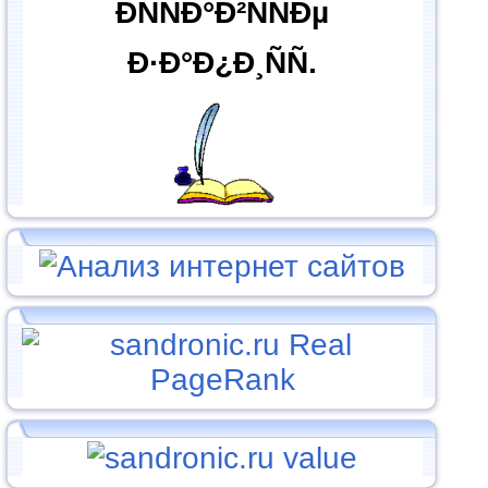
ÐÑÑÐ°Ð²ÑÑÐµ
Ð·Ð°Ð¿Ð¸ÑÑ.