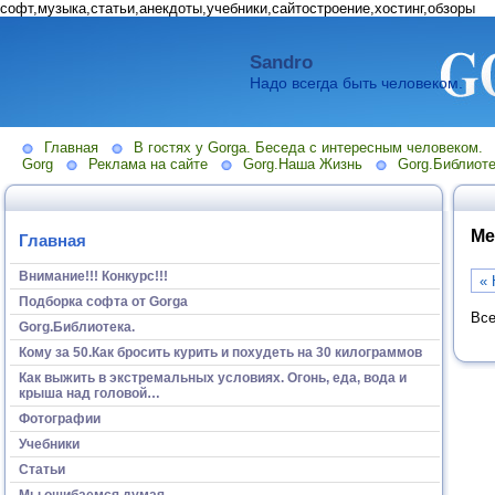
софт,музыка,статьи,анекдоты,учебники,сайтостроение,хостинг,обзоры
Sandro
Надо всегда быть человеком.
Главная
В гостях у Gorga. Беседа с интересным человеком.
Gorg
Реклама на сайте
Gorg.Наша Жизнь
Gorg.Библиоте
Ме
Главная
Внимание!!! Конкурс!!!
« 
Подборка софта от Gorga
Все
Gorg.Библиотека.
Кому за 50.Как бросить курить и похудеть на 30 килограммов
Как выжить в экстремальных условиях. Огонь, еда, вода и
крыша над головой…
Фотографии
Учебники
Статьи
Мы ошибаемся думая...