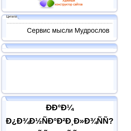
Цитата
Сервис мысли Мудрослов
ÐÐ°Ð¼
Ð¿Ð¾Ð½ÑÐ°Ð²Ð¸Ð»Ð¾ÑÑ?