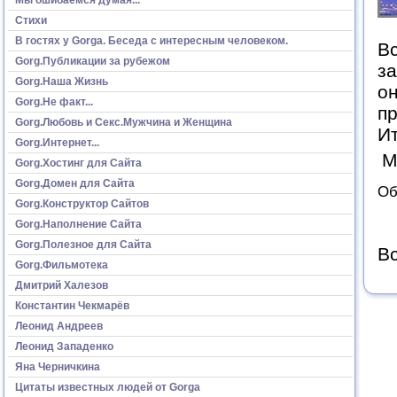
Стихи
В гостях у Gorga. Беседа с интересным человеком.
Вс
Gorg.Публикации за рубежом
за
Gorg.Наша Жизнь
он
Gorg.Не факт...
пр
Gorg.Любовь и Секс.Мужчина и Женщина
Ит
Gorg.Интернет...
М
Gorg.Хостинг для Сайта
Gorg.Домен для Сайта
Об
Gorg.Конструктор Сайтов
Gorg.Наполнение Сайта
Gorg.Полезное для Сайта
Вс
Gorg.Фильмотека
Дмитрий Халезов
Константин Чекмарёв
Леонид Андреев
Леонид Западенко
Яна Черничкина
Цитаты известных людей от Gorga