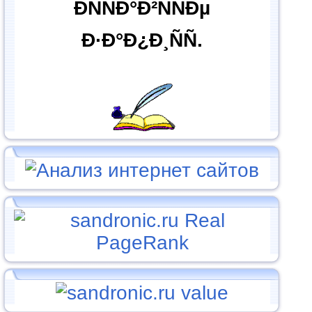
ÐÑÑÐ°Ð²ÑÑÐµ
Ð·Ð°Ð¿Ð¸ÑÑ.