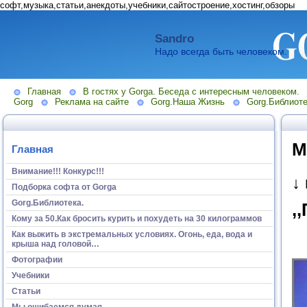
софт,музыка,статьи,анекдоты,учебники,сайтостроение,хостинг,обзоры
Sandro
Надо всегда быть человеком.
Главная
В гостях у Gorga. Беседа с интересным человеком.
Gorg
Реклама на сайте
Gorg.Наша Жизнь
Gorg.Библиоте
М
Главная
Внимание!!! Конкурс!!!
↓
Подборка софта от Gorga
Gorg.Библиотека.
,
Кому за 50.Как бросить курить и похудеть на 30 килограммов
Как выжить в экстремальных условиях. Огонь, еда, вода и
крыша над головой…
Фотографии
Учебники
Статьи
Мы ошибаемся думая...