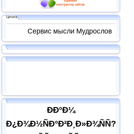
Цитата
Сервис мысли Мудрослов
ÐÐ°Ð¼
Ð¿Ð¾Ð½ÑÐ°Ð²Ð¸Ð»Ð¾ÑÑ?