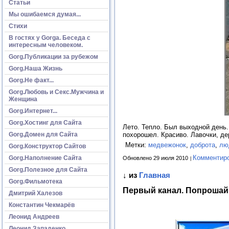
Статьи
Мы ошибаемся думая...
Стихи
В гостях у Gorga. Беседа с
интересным человеком.
Gorg.Публикации за рубежом
Gorg.Наша Жизнь
Gorg.Не факт...
Gorg.Любовь и Секс.Мужчина и
Женщина
Gorg.Интернет...
Gorg.Хостинг для Сайта
Лето. Тепло. Был выходной день.
Gorg.Домен для Сайта
похорошел. Красиво. Лавочки, де
Метки:
медвежонок
,
доброта
,
лю
Gorg.Конструктор Сайтов
Комментир
Gorg.Наполнение Сайта
Обновлено 29 июля 2010
Gorg.Полезное для Сайта
↓ из
Главная
Gorg.Фильмотека
Первый канал. Попрошай
Дмитрий Халезов
Константин Чекмарёв
Леонид Андреев
Леонид Западенко