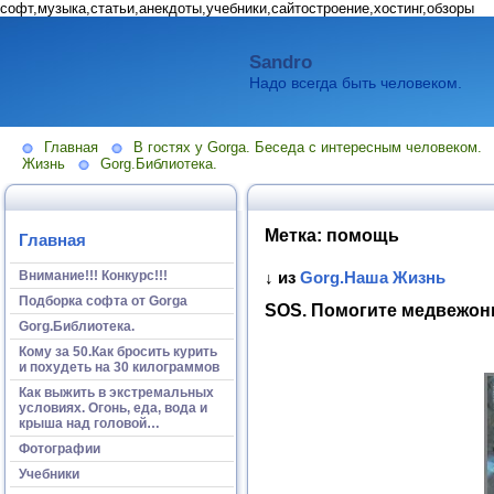
софт,музыка,статьи,анекдоты,учебники,сайтостроение,хостинг,обзоры
Sandro
Надо всегда быть человеком.
Главная
В гостях у Gorga. Беседа с интересным человеком.
Жизнь
Gorg.Библиотека.
Метка:
помощь
Главная
Внимание!!! Конкурс!!!
↓ из
Gorg.Наша Жизнь
Подборка софта от Gorga
SOS. Помогите медвежон
Gorg.Библиотека.
Кому за 50.Как бросить курить
и похудеть на 30 килограммов
Как выжить в экстремальных
условиях. Огонь, еда, вода и
крыша над головой…
Фотографии
Учебники