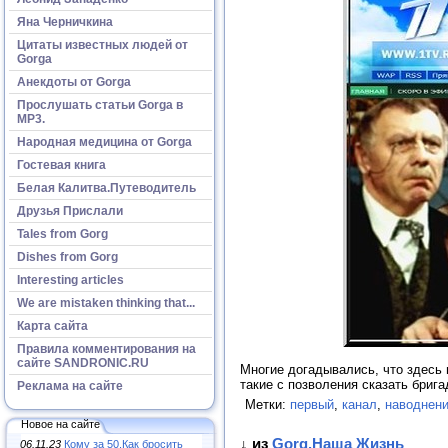
Яна Черничкина
Цитаты известных людей от
Gorga
Анекдоты от Gorga
Прослушать статьи Gorga в
МР3.
Народная медицина от Gorga
Гостевая книга
Белая Калитва.Путеводитель
Друзья Прислали
Tales from Gorg
Dishes from Gorg
Interesting articles
We are mistaken thinking that...
Карта сайта
Правила комментирования на
сайте SANDRONIC.RU
Многие догадывались, что здесь н
такие с позволения сказать бриг
Реклама на сайте
Метки:
первый
,
канал
,
наводнен
Новое на сайте
↓ из
Gorg.Наша Жизнь
06.11.23
Кому за 50.Как бросить