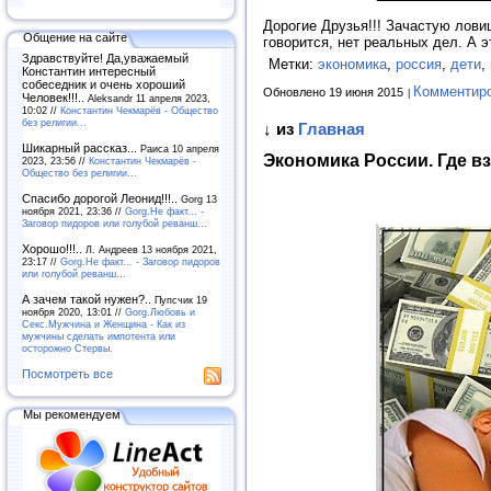
Дорогие Друзья!!! Зачастую лови
Общение на сайте
говорится, нет реальных дел. А 
Здравствуйте! Да,уважаемый
Метки:
экономика
,
россия
,
дети
,
Константин интересный
собеседник и очень хороший
Комментир
Обновлено 19 июня 2015
Человек!!!..
Aleksandr 11 апреля 2023,
10:02 //
Константин Чекмарёв - Общество
без религии...
↓ из
Главная
Шикарный рассказ...
Раиса 10 апреля
Экономика России. Где 
2023, 23:56 //
Константин Чекмарёв -
Общество без религии...
Спасибо дорогой Леонид!!!..
Gorg 13
ноября 2021, 23:36 //
Gorg.Не факт... -
Заговор пидоров или голубой реванш…
Хорошо!!!..
Л. Андреев 13 ноября 2021,
23:17 //
Gorg.Не факт... - Заговор пидоров
или голубой реванш…
А зачем такой нужен?..
Пупсчик 19
ноября 2020, 13:01 //
Gorg.Любовь и
Секс.Мужчина и Женщина - Как из
мужчины сделать импотента или
осторожно Стервы.
Посмотреть все
Мы рекомендуем