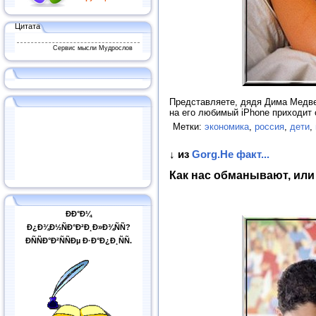
Цитата
Сервис мысли Мудрослов
Представляете, дядя Дима Медвед
на его любимый iPhone приходит
Метки:
экономика
,
россия
,
дети
,
↓ из
Gorg.Не факт...
Как нас обманывают, ил
ÐÐ°Ð¼
Ð¿Ð¾Ð½ÑÐ°Ð²Ð¸Ð»Ð¾ÑÑ?
ÐÑÑÐ°Ð²ÑÑÐµ Ð·Ð°Ð¿Ð¸ÑÑ.