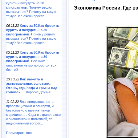
курить и похудеть на 30
Экономика России. Где 
килограммов. Почему решил
высказаться? Почему на такую
тему? Всё очень просто...
06.11.23
Кому за 50.Как бросить
курить и похудеть на 30
килограммов
. Почему решил
высказаться? Почему на такую
тему? Всё очень просто...
05.11.23
Кому за 50.Как бросить
курить и похудеть на 30
килограммов
. Всё ниже
описанное не могло состояться
без тебя...
13.10.22
Как выжить в
экстремальных условиях.
Огонь, еда, вода и крыша над
головой…
. Дорогие Друзья!!!..
11.02.22
Благотворительность,
правозащитники и олигархи, и
безусловно о паллиативной
медицине… . Когда в стране плохо
с экономикой и политикой, то
национальный вопрос..
Посмотреть все