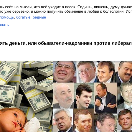
шь себя на мысли, что всё уходит в песок. Сидишь, пишешь, думу думае
это уже серьёзно, и можно получить обвинение в любви к болтологии. И
помощь
,
богатые
,
бедные
овать
взять деньги, или обыватели-надомники против либер