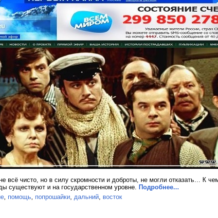
е всё чисто, но в силу скромности и доброты, не могли отказать… К чем
ады существуют и на государственном уровне.
Подробнее...
ие
,
помощь
,
попрошайки
,
дальний
,
восток