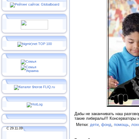
Дабы не заканчивать наш разгово
такие либералы!!! Консерваторы и
Метки:
дети
,
фонд
,
помощь
,
лох
С 29.11.09