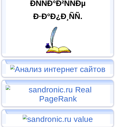
ÐÑÑÐ°Ð²ÑÑÐµ
Ð·Ð°Ð¿Ð¸ÑÑ.