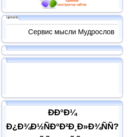
Цитата
Сервис мысли Мудрослов
ÐÐ°Ð¼
Ð¿Ð¾Ð½ÑÐ°Ð²Ð¸Ð»Ð¾ÑÑ?