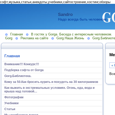
софт,музыка,статьи,анекдоты,учебники,сайтостроение,хостинг,обзоры
Sandro
Надо всегда быть человеком.
Главная
В гостях у Gorga. Беседа с интересным человеком.
Gorg
Реклама на сайте
Gorg.Наша Жизнь
Gorg.Библиоте
Ме
Главная
Внимание!!! Конкурс!!!
« 
Подборка софта от Gorga
Все
Gorg.Библиотека.
Кому за 50.Как бросить курить и похудеть на 30 килограммов
Как выжить в экстремальных условиях. Огонь, еда, вода и
крыша над головой…
Фотографии
Учебники
Статьи
Мы ошибаемся думая...