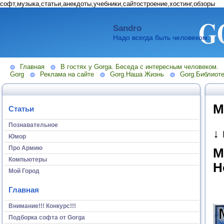
софт,музыка,статьи,анекдоты,учебники,сайтостроение,хостинг,обзоры
Sandro
Надо всегда быть человеком.
Главная
В гостях у Gorga. Беседа с интересным человеком.
Gorg
Реклама на сайте
Gorg.Наша Жизнь
Gorg.Библиоте
М
Статьи
Познавательное
↓
Юмор
Про Армию
М
Компьютеры
Н
Мой Город
Главная
Внимание!!! Конкурс!!!
Подборка софта от Gorga