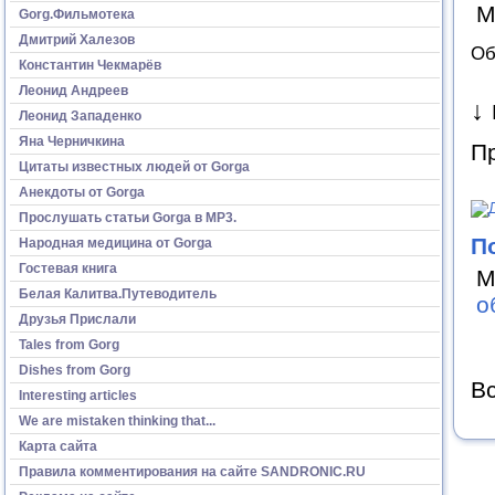
М
Gorg.Фильмотека
Дмитрий Халезов
Об
Константин Чекмарёв
Леонид Андреев
↓
Леонид Западенко
Яна Черничкина
Пр
Цитаты известных людей от Gorga
Анекдоты от Gorga
Прослушать статьи Gorga в МР3.
П
Народная медицина от Gorga
Гостевая книга
М
Белая Калитва.Путеводитель
о
Друзья Прислали
Tales from Gorg
Dishes from Gorg
Вс
Interesting articles
We are mistaken thinking that...
Карта сайта
Правила комментирования на сайте SANDRONIC.RU