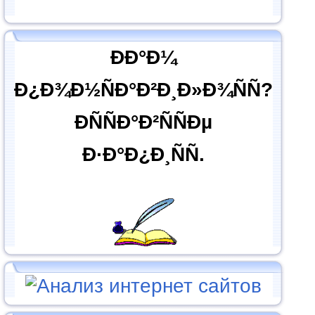
ÐÐ°Ð¼
Ð¿Ð¾Ð½ÑÐ°Ð²Ð¸Ð»Ð¾ÑÑ?
ÐÑÑÐ°Ð²ÑÑÐµ
Ð·Ð°Ð¿Ð¸ÑÑ.