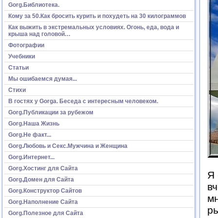
Gorg.Библиотека.
Кому за 50.Как бросить курить и похудеть на 30 килограммов
Как выжить в экстремальных условиях. Огонь, еда, вода и
крыша над головой…
Фотографии
Учебники
Статьи
Мы ошибаемся думая...
Стихи
В гостях у Gorga. Беседа с интересным человеком.
Gorg.Публикации за рубежом
Gorg.Наша Жизнь
Gorg.Не факт...
Gorg.Любовь и Секс.Мужчина и Женщина
Gorg.Интернет...
Gorg.Хостинг для Сайта
Я 
Gorg.Домен для Сайта
вч
Gorg.Конструктор Сайтов
мн
Gorg.Наполнение Сайта
ры
Gorg.Полезное для Сайта