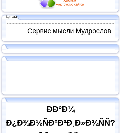
Цитата
Сервис мысли Мудрослов
ÐÐ°Ð¼
Ð¿Ð¾Ð½ÑÐ°Ð²Ð¸Ð»Ð¾ÑÑ?