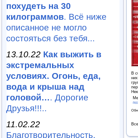
похудеть на 30
килограммов
. Всё ниже
описанное не могло
состояться без тебя...
13.10.22
Как выжить в
экстремальных
В с
условиях. Огонь, еда,
них
гру
вода и крыша над
пер
Нек
головой…
. Дорогие
Ме
по
Друзья!!!..
Обн
11.02.22
Все
Благотворительность,