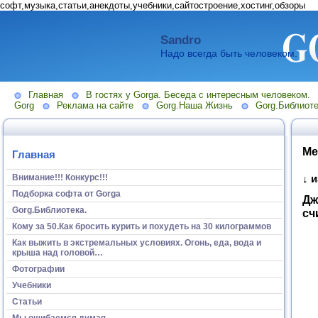
софт,музыка,статьи,анекдоты,учебники,сайтостроение,хостинг,обзоры
Sandro
Надо всегда быть человеком.
Главная
В гостях у Gorga. Беседа с интересным человеком.
Gorg
Реклама на сайте
Gorg.Наша Жизнь
Gorg.Библиоте
Ме
Главная
Внимание!!! Конкурс!!!
↓ 
Подборка софта от Gorga
Дж
Gorg.Библиотека.
сч
Кому за 50.Как бросить курить и похудеть на 30 килограммов
Как выжить в экстремальных условиях. Огонь, еда, вода и
крыша над головой…
Фотографии
Учебники
Статьи
Мы ошибаемся думая...