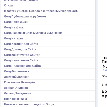
Стихи
В гостях у Gorga. Беседа с интересным человеком.
Gorg.Публикации за рубежом
Gorg.Наша Жизнь
Gorg.Не факт...
Gorg.Любовь и Секс.Мужчина и Женщина
Gorg.Интернет...
Gorg.Хостинг для Сайта
Gorg.Домен для Сайта
Gorg.Конструктор Сайтов
Юмо
Gorg.Наполнение Сайта
Те
Gorg.Полезное для Сайта
Ме
сч
Gorg.Фильмотека
Обн
Дмитрий Халезов
Константин Чекмарёв
↓ 
Леонид Андреев
Бо
Леонид Западенко
с 
Яна Черничкина
Цитаты известных людей от Gorga