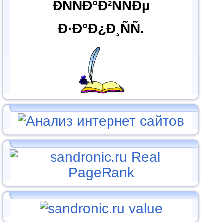
ÐÑÑÐ°Ð²ÑÑÐµ
Ð·Ð°Ð¿Ð¸ÑÑ.