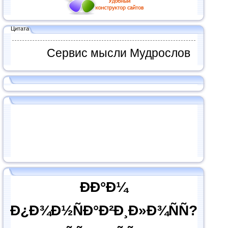
Цитата
Сервис мысли Мудрослов
ÐÐ°Ð¼
Ð¿Ð¾Ð½ÑÐ°Ð²Ð¸Ð»Ð¾ÑÑ?