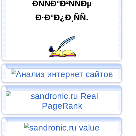
ÐÑÑÐ°Ð²ÑÑÐµ
Ð·Ð°Ð¿Ð¸ÑÑ.