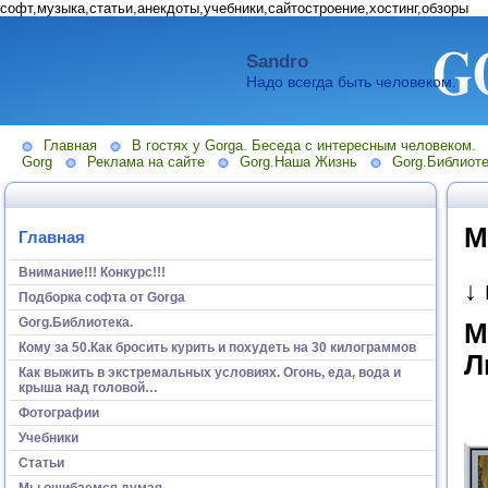
софт,музыка,статьи,анекдоты,учебники,сайтостроение,хостинг,обзоры
Sandro
Надо всегда быть человеком.
Главная
В гостях у Gorga. Беседа с интересным человеком.
Gorg
Реклама на сайте
Gorg.Наша Жизнь
Gorg.Библиоте
М
Главная
Внимание!!! Конкурс!!!
↓
Подборка софта от Gorga
Gorg.Библиотека.
М
Кому за 50.Как бросить курить и похудеть на 30 килограммов
Л
Как выжить в экстремальных условиях. Огонь, еда, вода и
крыша над головой…
Фотографии
Учебники
Статьи
Мы ошибаемся думая...