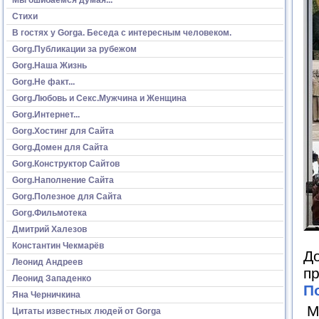
Стихи
В гостях у Gorga. Беседа с интересным человеком.
Gorg.Публикации за рубежом
Gorg.Наша Жизнь
Gorg.Не факт...
Gorg.Любовь и Секс.Мужчина и Женщина
Gorg.Интернет...
Gorg.Хостинг для Сайта
Gorg.Домен для Сайта
Gorg.Конструктор Сайтов
Gorg.Наполнение Сайта
Gorg.Полезное для Сайта
Gorg.Фильмотека
Дмитрий Халезов
Константин Чекмарёв
До
Леонид Андреев
пр
Леонид Западенко
П
Яна Черничкина
М
Цитаты известных людей от Gorga