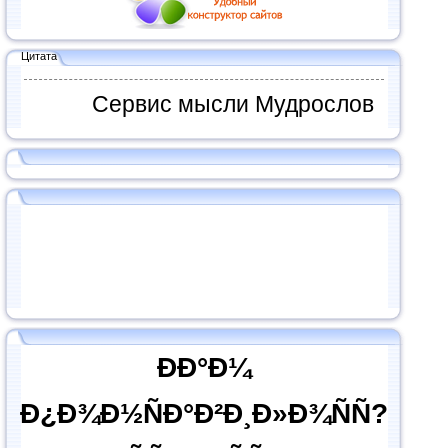
Цитата
Сервис мысли Мудрослов
ÐÐ°Ð¼
Ð¿Ð¾Ð½ÑÐ°Ð²Ð¸Ð»Ð¾ÑÑ?