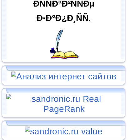
ÐÑÑÐ°Ð²ÑÑÐµ
Ð·Ð°Ð¿Ð¸ÑÑ.