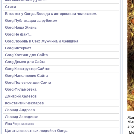
Стихи
В гостях у Gorga. Беседа с интересным человеком.
Gorg.Публикации за рубежом
Gorg.Наша Жизнь
Gorg.Не факт...
Gorg.Любовь и Секс.Мужчина и Женщина
Gorg.Интернет...
Gorg.Хостинг для Сайта
Gorg.Домен для Сайта
Gorg.Конструктор Сайтов
Gorg.Наполнение Сайта
Gorg.Полезное для Сайта
Gorg.Фильмотека
Дмитрий Халезов
Константин Чекмарёв
Леонид Андреев
Леонид Западенко
Жан
Миш
Яна Черничкина
эпо
Цитаты известных людей от Gorga
Ме