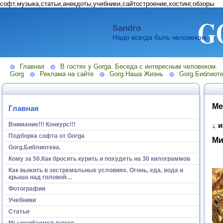
софт,музыка,статьи,анекдоты,учебники,сайтостроение,хостинг,обзоры
Sandro
Надо всегда быть человеком.
Главная
В гостях у Gorga. Беседа с интересным человеком.
Gorg
Реклама на сайте
Gorg.Наша Жизнь
Gorg.Библиоте
Ме
Главная
Внимание!!! Конкурс!!!
↓ 
Подборка софта от Gorga
Ми
Gorg.Библиотека.
Кому за 50.Как бросить курить и похудеть на 30 килограммов
Как выжить в экстремальных условиях. Огонь, еда, вода и
крыша над головой…
Фотографии
Учебники
Статьи
Мы ошибаемся думая...