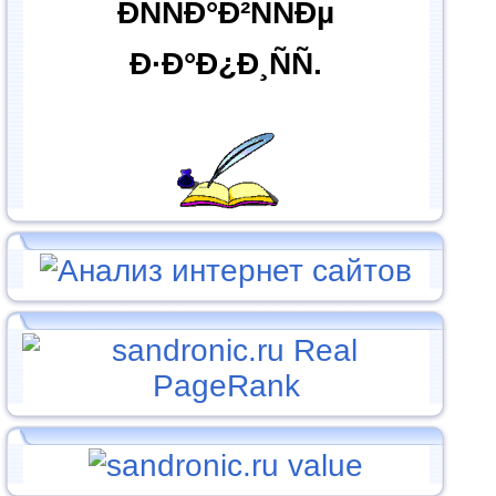
ÐÑÑÐ°Ð²ÑÑÐµ
Ð·Ð°Ð¿Ð¸ÑÑ.