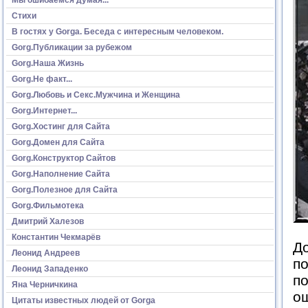
Стихи
В гостях у Gorga. Беседа с интересным человеком.
Gorg.Публикации за рубежом
Gorg.Наша Жизнь
Gorg.Не факт...
Gorg.Любовь и Секс.Мужчина и Женщина
Gorg.Интернет...
Gorg.Хостинг для Сайта
Gorg.Домен для Сайта
Gorg.Конструктор Сайтов
Gorg.Наполнение Сайта
Gorg.Полезное для Сайта
Gorg.Фильмотека
Дмитрий Халезов
Константин Чекмарёв
До
Леонид Андреев
п
Леонид Западенко
по
Яна Черничкина
о
Цитаты известных людей от Gorga