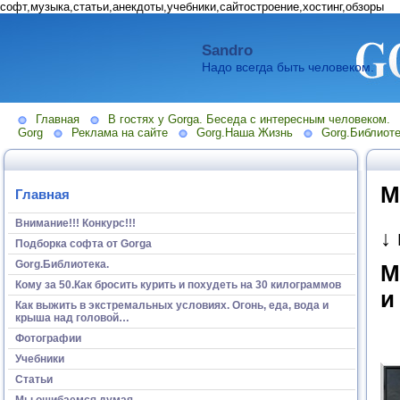
софт,музыка,статьи,анекдоты,учебники,сайтостроение,хостинг,обзоры
Sandro
Надо всегда быть человеком.
Главная
В гостях у Gorga. Беседа с интересным человеком.
Gorg
Реклама на сайте
Gorg.Наша Жизнь
Gorg.Библиоте
М
Главная
Внимание!!! Конкурс!!!
↓
Подборка софта от Gorga
Gorg.Библиотека.
М
Кому за 50.Как бросить курить и похудеть на 30 килограммов
и
Как выжить в экстремальных условиях. Огонь, еда, вода и
крыша над головой…
Фотографии
Учебники
Статьи
Мы ошибаемся думая...