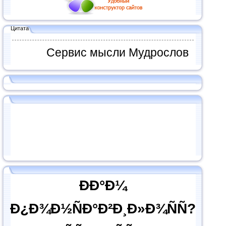
Цитата
Сервис мысли Мудрослов
ÐÐ°Ð¼
Ð¿Ð¾Ð½ÑÐ°Ð²Ð¸Ð»Ð¾ÑÑ?