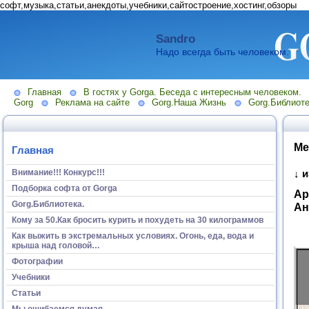
софт,музыка,статьи,анекдоты,учебники,сайтостроение,хостинг,обзоры
Sandro
Надо всегда быть человеком.
Главная
В гостях у Gorga. Беседа с интересным человеком.
Gorg
Реклама на сайте
Gorg.Наша Жизнь
Gorg.Библиоте
Ме
Главная
Внимание!!! Конкурс!!!
↓ 
Подборка софта от Gorga
Ар
Gorg.Библиотека.
Ан
Кому за 50.Как бросить курить и похудеть на 30 килограммов
Как выжить в экстремальных условиях. Огонь, еда, вода и
крыша над головой…
Фотографии
Учебники
Статьи
Мы ошибаемся думая...