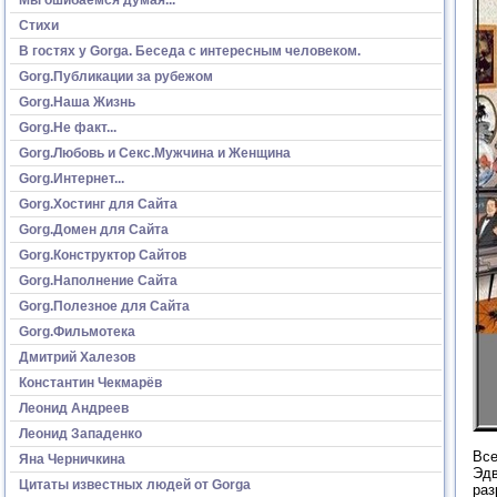
Стихи
В гостях у Gorga. Беседа с интересным человеком.
Gorg.Публикации за рубежом
Gorg.Наша Жизнь
Gorg.Не факт...
Gorg.Любовь и Секс.Мужчина и Женщина
Gorg.Интернет...
Gorg.Хостинг для Сайта
Gorg.Домен для Сайта
Gorg.Конструктор Сайтов
Gorg.Наполнение Сайта
Gorg.Полезное для Сайта
Gorg.Фильмотека
Дмитрий Халезов
Константин Чекмарёв
Леонид Андреев
Леонид Западенко
Все
Яна Черничкина
Эдв
Цитаты известных людей от Gorga
раз