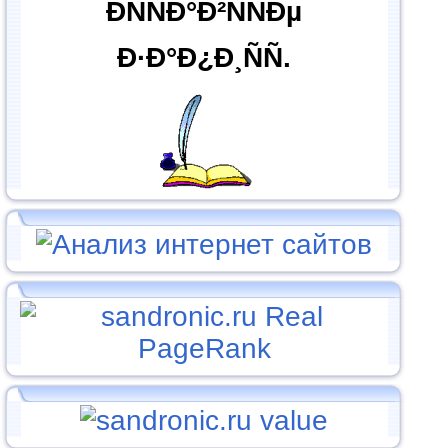
ÐÑÑÐ°Ð²ÑÑÐµ
Ð·Ð°Ð¿Ð¸ÑÑ.