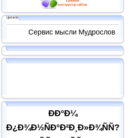
Цитата
Сервис мысли Мудрослов
ÐÐ°Ð¼
Ð¿Ð¾Ð½ÑÐ°Ð²Ð¸Ð»Ð¾ÑÑ?