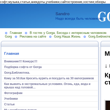
софт,музыка,статьи,анекдоты,учебники,сайтостроение,хостинг,обзоры
Sandro
Надо всегда быть человеком.
Главная
В гостях у Gorga. Беседа с интересным человеком.
Gorg
Реклама на сайте
Gorg.Наша Жизнь
Gorg.Библиоте
М
Главная
Внимание!!! Конкурс!!!
↓
Подборка софта от Gorga
Gorg.Библиотека.
К
Кому за 50.Как бросить курить и похудеть на 30 килограммов
с
Как выжить в экстремальных условиях. Огонь, еда, вода и
крыша над головой…
Фотографии
Учебники
Статьи
Мы ошибаемся думая...