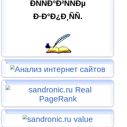
ÐÑÑÐ°Ð²ÑÑÐµ
Ð·Ð°Ð¿Ð¸ÑÑ.