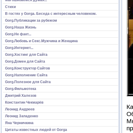
Стихи
В гостях у Gorga. Беседа с интересным человеком.
Gorg.Публикации за рубежом
Gorg.Наша Жизнь
Gorg.Не факт...
Gorg.Любовь и Секс.Мужчина и Женщина
Gorg.Интернет...
Gorg.Хостинг для Сайта
Gorg.Домен для Сайта
Gorg.Конструктор Сайтов
Gorg.Наполнение Сайта
Gorg.Полезное для Сайта
Gorg.Фильмотека
Дмитрий Халезов
Константин Чекмарёв
Ка
Леонид Андреев
Об
Леонид Западенко
Мн
Яна Черничкина
пр
Цитаты известных людей от Gorga