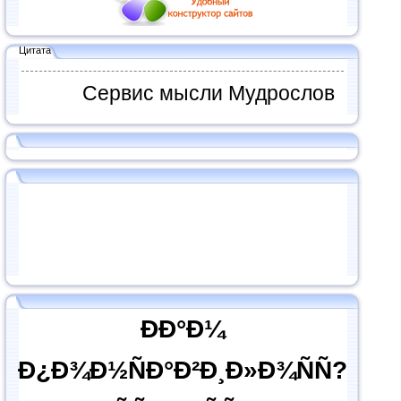
Цитата
Сервис мысли Мудрослов
ÐÐ°Ð¼
Ð¿Ð¾Ð½ÑÐ°Ð²Ð¸Ð»Ð¾ÑÑ?