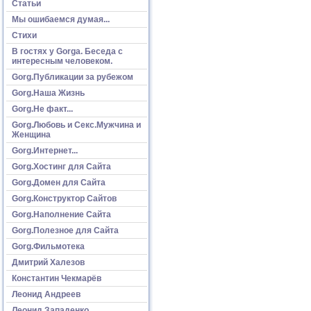
Статьи
Мы ошибаемся думая...
Стихи
В гостях у Gorga. Беседа с
интересным человеком.
Gorg.Публикации за рубежом
Gorg.Наша Жизнь
Gorg.Не факт...
Gorg.Любовь и Секс.Мужчина и
Женщина
Gorg.Интернет...
Gorg.Хостинг для Сайта
Gorg.Домен для Сайта
Gorg.Конструктор Сайтов
Gorg.Наполнение Сайта
Gorg.Полезное для Сайта
Gorg.Фильмотека
Дмитрий Халезов
Константин Чекмарёв
Леонид Андреев
Леонид Западенко