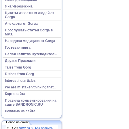
Яна Черничкина
Цитаты известных людей от
Gorga
Анекдоты от Gorga
Прослушать статьи Gorga в
МР3.
Народная медицина от Gorga
Гостевая книга
Белая Калитва.Путеводитель
Друзья Прислали
Tales from Gorg
Dishes from Gorg
Interesting articles
We are mistaken thinking that...
Карта сайта
Правила комментирования на
сайте SANDRONIC.RU
Реклама на сайте
Новое на сайте
06.11.23
Кому за 50.Как бросить