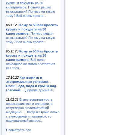
курить и похудеть на 30
килограммов. Почему решил
высказаться? Почему на такую
тему? Всё очень просто...
06.11.23
Кому за 50.Как бросить
курить и похудеть на 30
килограммов
. Почему решил
высказаться? Почему на такую
тему? Всё очень просто...
05.11.23
Кому за 50.Как бросить
курить и похудеть на 30
килограммов
. Всё ниже
описанное не могло состояться
без тебя...
13.10.22
Как выжить в
экстремальных условиях.
Огонь, еда, вода и крыша над
головой…
. Дорогие Друзья!!!..
11.02.22
Благотворительность,
правозащитники и олигархи, и
безусловно о паллиативной
медицине… . Когда в стране плохо
с экономикой и политикой, то
национальный вопрос..
Посмотреть все