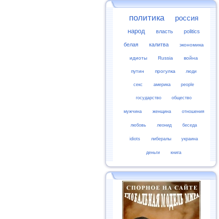
политика
россия
народ
власть
politics
белая
калитва
экономика
идиоты
Russia
война
путин
прогулка
люди
секс
америка
people
государство
общество
мужчина
женщина
отношения
любовь
леонид
беседа
idiots
либералы
украина
деньги
книга