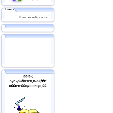
Цитата
Сервис мысли Мудрослов
ÐÐ°Ð¼
Ð¿Ð¾Ð½ÑÐ°Ð²Ð¸Ð»Ð¾ÑÑ?
ÐÑÑÐ°Ð²ÑÑÐµ Ð·Ð°Ð¿Ð¸ÑÑ.