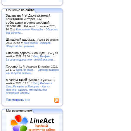
Общение на сайте
Здравствуйте! Да,уважаемый
Константин интересный
собеседник и очень хороший
Человек!!!..
Aleksandr 11 апреля 2023,
10:02 //
Константин Чекмарёв - Общество
без религии...
Шикарный рассказ...
Раиса 10 апреля
2023, 23:56 //
Константин Чекмарёв -
Общество без религии...
Спасибо дорогой Леонид!!!..
Gorg 13
ноября 2021, 23:36 //
Gorg.Не факт... -
Заговор пидоров или голубой реванш…
Хорошо!!!..
Л. Андреев 13 ноября 2021,
23:17 //
Gorg.Не факт... - Заговор пидоров
или голубой реванш…
А зачем такой нужен?..
Пупсчик 19
ноября 2020, 13:01 //
Gorg.Любовь и
Секс.Мужчина и Женщина - Как из
мужчины сделать импотента или
осторожно Стервы.
Посмотреть все
Мы рекомендуем