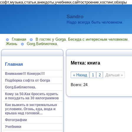
софт,музыка,статьи,анекдоты,учебники,сайтостроение,хостинг,обзоры
Sandro
Надо всегда быть человеком.
Главная
В гостях у Gorga. Беседа с интересным человеком.
Жизнь
Gorg.Библиотека.
Метка:
книга
Главная
Внимание!!! Конкурс!!!
« Назад
1
2
Дальше »
Подборка софта от Gorga
Всего: 24
Gorg.Библиотека.
Кому за 50.Как бросить курить
и похудеть на 30 килограммов
Как выжить в экстремальных
условиях. Огонь, еда, вода и
крыша над головой…
Фотографии
Учебники