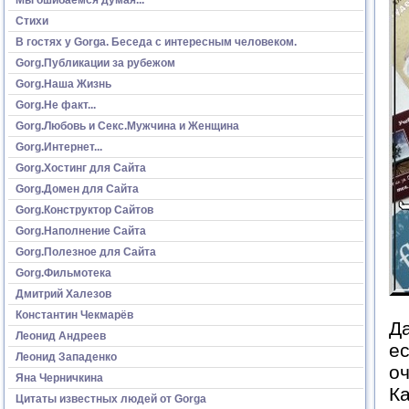
Стихи
В гостях у Gorga. Беседа с интересным человеком.
Gorg.Публикации за рубежом
Gorg.Наша Жизнь
Gorg.Не факт...
Gorg.Любовь и Секс.Мужчина и Женщина
Gorg.Интернет...
Gorg.Хостинг для Сайта
Gorg.Домен для Сайта
Gorg.Конструктор Сайтов
Gorg.Наполнение Сайта
Gorg.Полезное для Сайта
Gorg.Фильмотека
Дмитрий Халезов
Константин Чекмарёв
Да
Леонид Андреев
ес
Леонид Западенко
оч
Яна Черничкина
Ка
Цитаты известных людей от Gorga