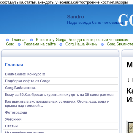
софт,музыка,статьи,анекдоты,учебники,сайтостроение,хостинг,обзоры
Sandro
Надо всегда быть человеком.
Главная
В гостях у Gorga. Беседа с интересным человеком.
Gorg
Реклама на сайте
Gorg.Наша Жизнь
Gorg.Библиоте
М
Главная
Внимание!!! Конкурс!!!
↓
Подборка софта от Gorga
Gorg.Библиотека.
К
Кому за 50.Как бросить курить и похудеть на 30 килограммов
И
Как выжить в экстремальных условиях. Огонь, еда, вода и
крыша над головой…
Фотографии
Учебники
Статьи
Мы ошибаемся думая...