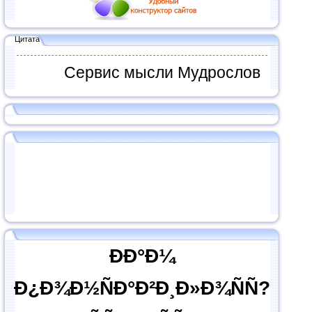
Цитата
Сервис мысли Мудрослов
ÐÐ°Ð¼
Ð¿Ð¾Ð½ÑÐ°Ð²Ð¸Ð»Ð¾ÑÑ?