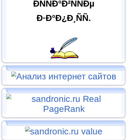
ÐÑÑÐ°Ð²ÑÑÐµ
Ð·Ð°Ð¿Ð¸ÑÑ.