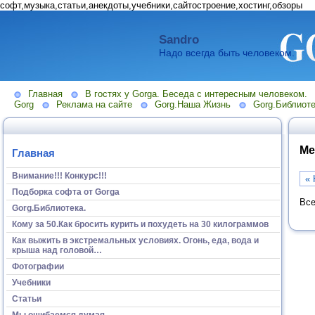
софт,музыка,статьи,анекдоты,учебники,сайтостроение,хостинг,обзоры
Sandro
Надо всегда быть человеком.
Главная
В гостях у Gorga. Беседа с интересным человеком.
Gorg
Реклама на сайте
Gorg.Наша Жизнь
Gorg.Библиоте
Ме
Главная
Внимание!!! Конкурс!!!
« 
Подборка софта от Gorga
Все
Gorg.Библиотека.
Кому за 50.Как бросить курить и похудеть на 30 килограммов
Как выжить в экстремальных условиях. Огонь, еда, вода и
крыша над головой…
Фотографии
Учебники
Статьи
Мы ошибаемся думая...