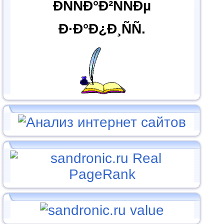
ÐÑÑÐ°Ð²ÑÑÐµ
Ð·Ð°Ð¿Ð¸ÑÑ.