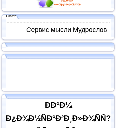
Цитата
Сервис мысли Мудрослов
ÐÐ°Ð¼
Ð¿Ð¾Ð½ÑÐ°Ð²Ð¸Ð»Ð¾ÑÑ?