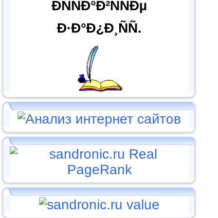
ÐÑÑÐ°Ð²ÑÑÐµ
Ð·Ð°Ð¿Ð¸ÑÑ.