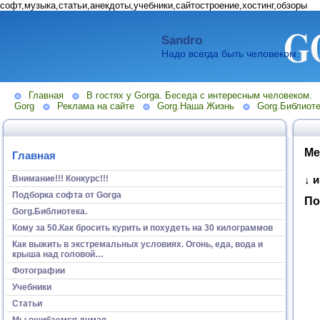
софт,музыка,статьи,анекдоты,учебники,сайтостроение,хостинг,обзоры
Sandro
Надо всегда быть человеком.
Главная
В гостях у Gorga. Беседа с интересным человеком.
Gorg
Реклама на сайте
Gorg.Наша Жизнь
Gorg.Библиоте
Ме
Главная
Внимание!!! Конкурс!!!
↓ 
Подборка софта от Gorga
По
Gorg.Библиотека.
Кому за 50.Как бросить курить и похудеть на 30 килограммов
Как выжить в экстремальных условиях. Огонь, еда, вода и
крыша над головой…
Фотографии
Учебники
Статьи
Мы ошибаемся думая...