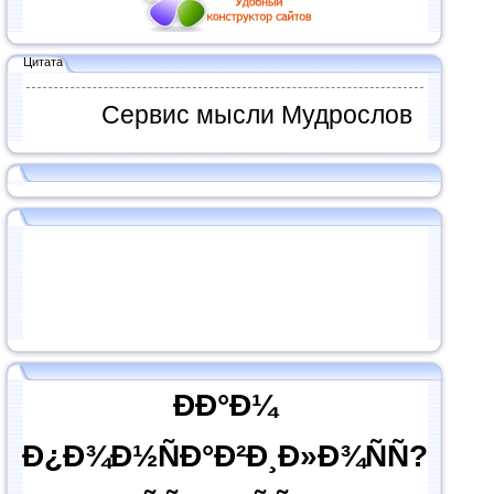
Цитата
Сервис мысли Мудрослов
ÐÐ°Ð¼
Ð¿Ð¾Ð½ÑÐ°Ð²Ð¸Ð»Ð¾ÑÑ?