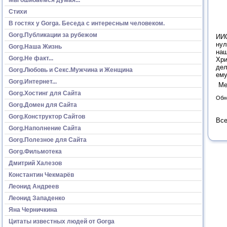
Стихи
В гостях у Gorga. Беседа с интересным человеком.
Gorg.Публикации за рубежом
ИИС
нул
Gorg.Наша Жизнь
наш
Gorg.Не факт...
Хри
дел
Gorg.Любовь и Секс.Мужчина и Женщина
ему
Gorg.Интернет...
Ме
Gorg.Хостинг для Сайта
Обн
Gorg.Домен для Сайта
Gorg.Конструктор Сайтов
Все
Gorg.Наполнение Сайта
Gorg.Полезное для Сайта
Gorg.Фильмотека
Дмитрий Халезов
Константин Чекмарёв
Леонид Андреев
Леонид Западенко
Яна Черничкина
Цитаты известных людей от Gorga