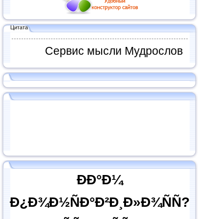
Цитата
Сервис мысли Мудрослов
ÐÐ°Ð¼
Ð¿Ð¾Ð½ÑÐ°Ð²Ð¸Ð»Ð¾ÑÑ?