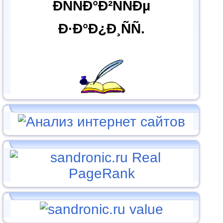
ÐÑÑÐ°Ð²ÑÑÐµ
Ð·Ð°Ð¿Ð¸ÑÑ.