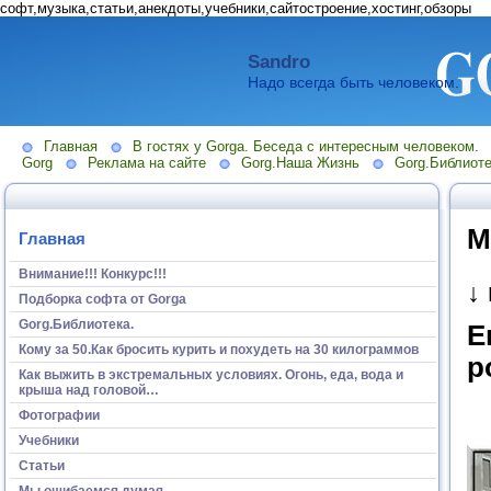
софт,музыка,статьи,анекдоты,учебники,сайтостроение,хостинг,обзоры
Sandro
Надо всегда быть человеком.
Главная
В гостях у Gorga. Беседа с интересным человеком.
Gorg
Реклама на сайте
Gorg.Наша Жизнь
Gorg.Библиоте
М
Главная
Внимание!!! Конкурс!!!
↓
Подборка софта от Gorga
Gorg.Библиотека.
Е
Кому за 50.Как бросить курить и похудеть на 30 килограммов
р
Как выжить в экстремальных условиях. Огонь, еда, вода и
крыша над головой…
Фотографии
Учебники
Статьи
Мы ошибаемся думая...