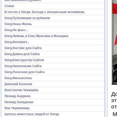
Стихи
В гостях у Gorga. Беседа с интересным человеком.
Gorg.Публикации за рубежом
Gorg.Наша Жизнь
Gorg.Не факт...
Gorg.Любовь и Секс.Мужчина и Женщина
Gorg.Интернет...
Gorg.Хостинг для Сайта
Gorg.Домен для Сайта
Gorg.Конструктор Сайтов
Gorg.Наполнение Сайта
Gorg.Полезное для Сайта
Gorg.Фильмотека
Дмитрий Халезов
Константин Чекмарёв
До
Леонид Андреев
эт
Леонид Западенко
о
Яна Черничкина
М
Цитаты известных людей от Gorga