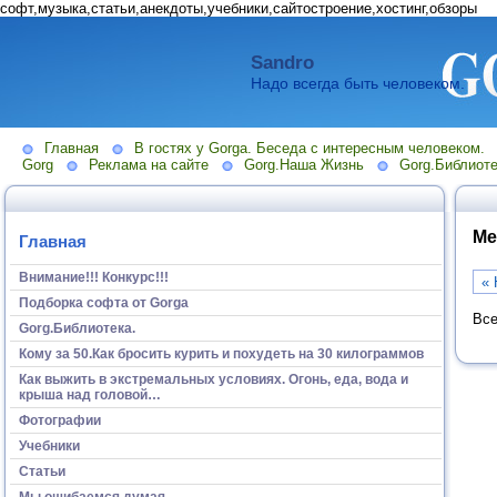
софт,музыка,статьи,анекдоты,учебники,сайтостроение,хостинг,обзоры
Sandro
Надо всегда быть человеком.
Главная
В гостях у Gorga. Беседа с интересным человеком.
Gorg
Реклама на сайте
Gorg.Наша Жизнь
Gorg.Библиоте
Ме
Главная
Внимание!!! Конкурс!!!
« 
Подборка софта от Gorga
Все
Gorg.Библиотека.
Кому за 50.Как бросить курить и похудеть на 30 килограммов
Как выжить в экстремальных условиях. Огонь, еда, вода и
крыша над головой…
Фотографии
Учебники
Статьи
Мы ошибаемся думая...