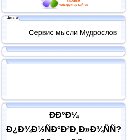
Цитата
Сервис мысли Мудрослов
ÐÐ°Ð¼
Ð¿Ð¾Ð½ÑÐ°Ð²Ð¸Ð»Ð¾ÑÑ?