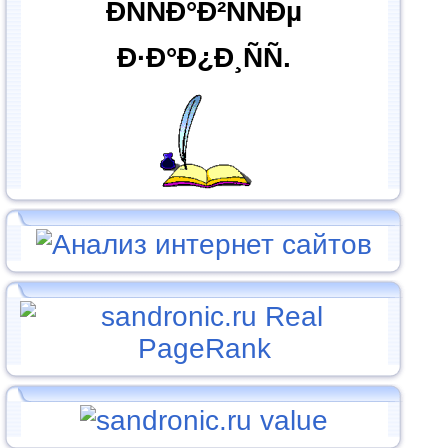
ÐÑÑÐ°Ð²ÑÑÐµ
Ð·Ð°Ð¿Ð¸ÑÑ.