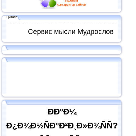
Цитата
Сервис мысли Мудрослов
ÐÐ°Ð¼
Ð¿Ð¾Ð½ÑÐ°Ð²Ð¸Ð»Ð¾ÑÑ?