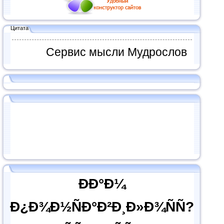
Цитата
Сервис мысли Мудрослов
ÐÐ°Ð¼
Ð¿Ð¾Ð½ÑÐ°Ð²Ð¸Ð»Ð¾ÑÑ?