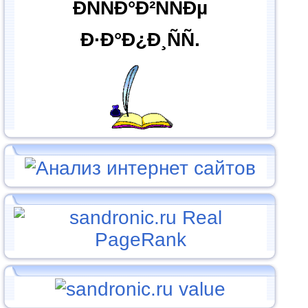
ÐÑÑÐ°Ð²ÑÑÐµ
Ð·Ð°Ð¿Ð¸ÑÑ.