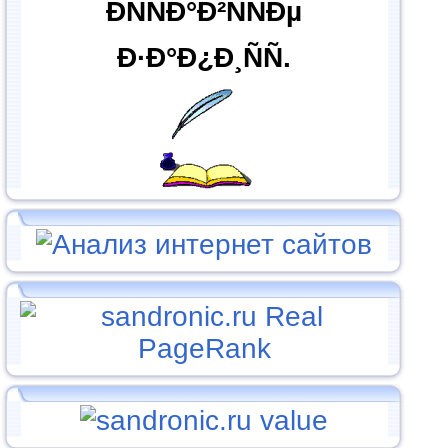
ÐÑÑÐ°Ð²ÑÑÐµ
Ð·Ð°Ð¿Ð¸ÑÑ.