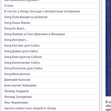
Стихи
В гостях у Gorga. Беседа с интересным человеком.
Gorg.Публикации за рубежом
Gorg.Наша Жизнь
Gorg.Не факт...
Gorg.Любовь и Секс.Мужчина и Женщина
Gorg.Интернет...
Gorg.Хостинг для Сайта
Gorg.Домен для Сайта
Gorg.Конструктор Сайтов
Gorg.Наполнение Сайта
Gorg.Полезное для Сайта
Gorg.Фильмотека
Дмитрий Халезов
Константин Чекмарёв
Леонид Андреев
Леонид Западенко
В к
Яна Черничкина
общ
Цитаты известных людей от Gorga
оди