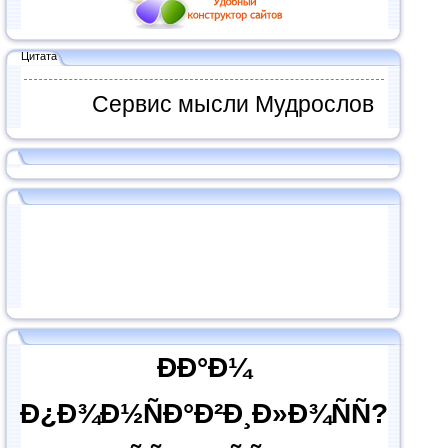
Цитата
Сервис мысли Мудрослов
ÐÐ°Ð¼
Ð¿Ð¾Ð½ÑÐ°Ð²Ð¸Ð»Ð¾ÑÑ?