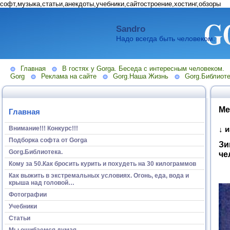
софт,музыка,статьи,анекдоты,учебники,сайтостроение,хостинг,обзоры
Sandro
Надо всегда быть человеком.
Главная
В гостях у Gorga. Беседа с интересным человеком.
Gorg
Реклама на сайте
Gorg.Наша Жизнь
Gorg.Библиоте
Ме
Главная
Внимание!!! Конкурс!!!
↓ 
Подборка софта от Gorga
Зи
Gorg.Библиотека.
че
Кому за 50.Как бросить курить и похудеть на 30 килограммов
Как выжить в экстремальных условиях. Огонь, еда, вода и
крыша над головой…
Фотографии
Учебники
Статьи
Мы ошибаемся думая...