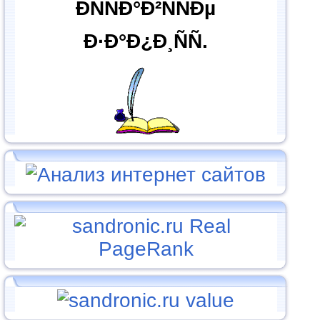
ÐÑÑÐ°Ð²ÑÑÐµ
Ð·Ð°Ð¿Ð¸ÑÑ.