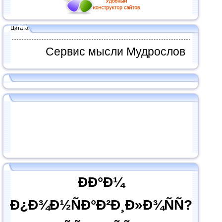
Цитата
Сервис мысли Мудрослов
ÐÐ°Ð¼
Ð¿Ð¾Ð½ÑÐ°Ð²Ð¸Ð»Ð¾ÑÑ?