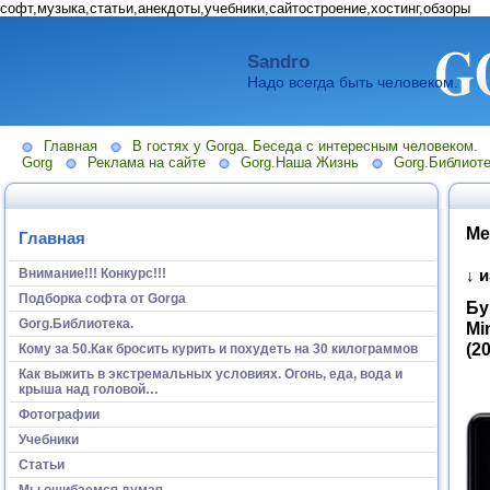
софт,музыка,статьи,анекдоты,учебники,сайтостроение,хостинг,обзоры
Sandro
Надо всегда быть человеком.
Главная
В гостях у Gorga. Беседа с интересным человеком.
Gorg
Реклама на сайте
Gorg.Наша Жизнь
Gorg.Библиоте
Ме
Главная
Внимание!!! Конкурс!!!
↓ 
Подборка софта от Gorga
Бу
Gorg.Библиотека.
Mi
(2
Кому за 50.Как бросить курить и похудеть на 30 килограммов
Как выжить в экстремальных условиях. Огонь, еда, вода и
крыша над головой…
Фотографии
Учебники
Статьи
Мы ошибаемся думая...