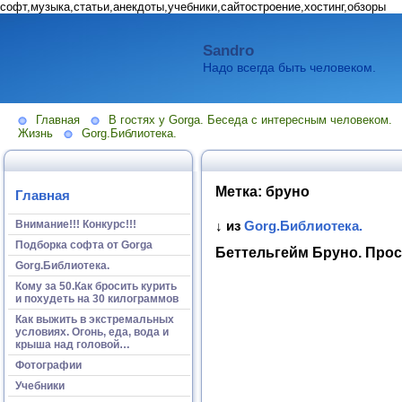
софт,музыка,статьи,анекдоты,учебники,сайтостроение,хостинг,обзоры
Sandro
Надо всегда быть человеком.
Главная
В гостях у Gorga. Беседа с интересным человеком.
Жизнь
Gorg.Библиотека.
Метка:
бруно
Главная
Внимание!!! Конкурс!!!
↓ из
Gorg.Библиотека.
Подборка софта от Gorga
Беттельгейм Бруно. Про
Gorg.Библиотека.
Кому за 50.Как бросить курить
и похудеть на 30 килограммов
Как выжить в экстремальных
условиях. Огонь, еда, вода и
крыша над головой…
Фотографии
Учебники