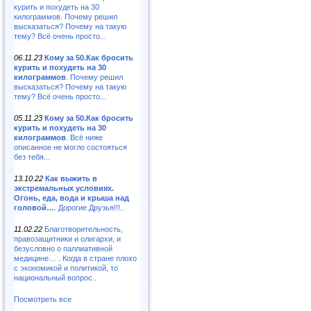
курить и похудеть на 30
килограммов. Почему решил
высказаться? Почему на такую
тему? Всё очень просто...
06.11.23
Кому за 50.Как бросить
курить и похудеть на 30
килограммов
. Почему решил
высказаться? Почему на такую
тему? Всё очень просто...
05.11.23
Кому за 50.Как бросить
курить и похудеть на 30
килограммов
. Всё ниже
описанное не могло состояться
без тебя...
13.10.22
Как выжить в
экстремальных условиях.
Огонь, еда, вода и крыша над
головой…
. Дорогие Друзья!!!..
11.02.22
Благотворительность,
правозащитники и олигархи, и
безусловно о паллиативной
медицине… . Когда в стране плохо
с экономикой и политикой, то
национальный вопрос..
Посмотреть все