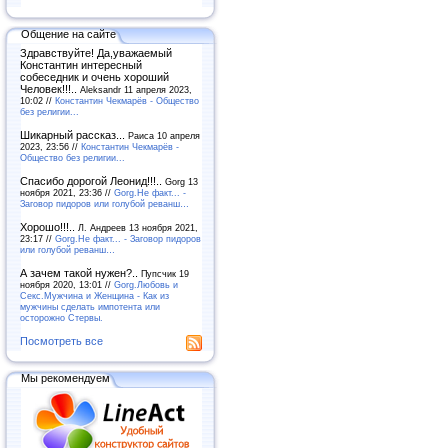
Общение на сайте
Здравствуйте! Да,уважаемый
Константин интересный
собеседник и очень хороший
Человек!!!..
Aleksandr 11 апреля 2023,
10:02 //
Константин Чекмарёв - Общество
без религии...
Шикарный рассказ...
Раиса 10 апреля
2023, 23:56 //
Константин Чекмарёв -
Общество без религии...
Спасибо дорогой Леонид!!!..
Gorg 13
ноября 2021, 23:36 //
Gorg.Не факт... -
Заговор пидоров или голубой реванш…
Хорошо!!!..
Л. Андреев 13 ноября 2021,
23:17 //
Gorg.Не факт... - Заговор пидоров
или голубой реванш…
А зачем такой нужен?..
Пупсчик 19
ноября 2020, 13:01 //
Gorg.Любовь и
Секс.Мужчина и Женщина - Как из
мужчины сделать импотента или
осторожно Стервы.
Посмотреть все
Мы рекомендуем