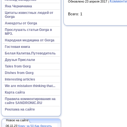
Комменти
Обновлено 23 апреля 2017
Яна Черничкина
Цитаты известных людей от
Всего: 1
Gorga
Анекдоты от Gorga
Прослушать статьи Gorga в
МР3.
Народная медицина от Gorga
Гостевая книга
Белая Калитва.Путеводитель
Друзья Прислали
Tales from Gorg
Dishes from Gorg
Interesting articles
We are mistaken thinking that...
Карта сайта
Правила комментирования на
сайте SANDRONIC.RU
Реклама на сайте
Новое на сайте
06.11.23
Кому за 50.Как бросить