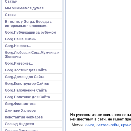
Статьи
Мы ошибаемся думая...
Стихи
В гостях у Gorga. Беседа с
интересным человеком.
Gorg.Публикации за рубежом
Gorg.Наша Жизнь
Gorg.Не факт...
Gorg.Любовь и Секс.Мужчина и
Женщина
Gorg.Интернет...
Gorg.Хостинг для Сайта
Gorg.Домен для Сайта
Gorg.Конструктор Сайтов
Gorg.Наполнение Сайта
Gorg.Полезное для Сайта
Gorg.Фильмотека
Дмитрий Халезов
На русском языке книга полность
Константин Чекмарёв
неизвестным в сети, не имеет пр
Леонид Андреев
Метки:
книга
,
беттельгейм
,
брун
Леонид Западенко