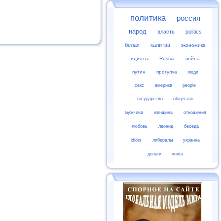
политика
россия
народ
власть
politics
белая
калитва
экономика
идиоты
Russia
война
путин
прогулка
люди
секс
америка
people
государство
общество
мужчина
женщина
отношения
любовь
леонид
беседа
idiots
либералы
украина
деньги
книга