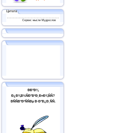
Цитата
Сервис мысли Мудрослов
ÐÐ°Ð¼
Ð¿Ð¾Ð½ÑÐ°Ð²Ð¸Ð»Ð¾ÑÑ?
ÐÑÑÐ°Ð²ÑÑÐµ Ð·Ð°Ð¿Ð¸ÑÑ.