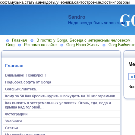
софт,музыка,статьи,анекдоты,учебники,сайтостроение,хостинг,обзоры
Sandro
Надо всегда быть человеком.
Главная
В гостях у Gorga. Беседа с интересным человеком.
Gorg
Реклама на сайте
Gorg.Наша Жизнь
Gorg.Библиоте
Ме
Главная
Внимание!!! Конкурс!!!
« 
Подборка софта от Gorga
Все
Gorg.Библиотека.
Кому за 50.Как бросить курить и похудеть на 30 килограммов
Как выжить в экстремальных условиях. Огонь, еда, вода и
крыша над головой…
Фотографии
Учебники
Статьи
Мы ошибаемся думая...