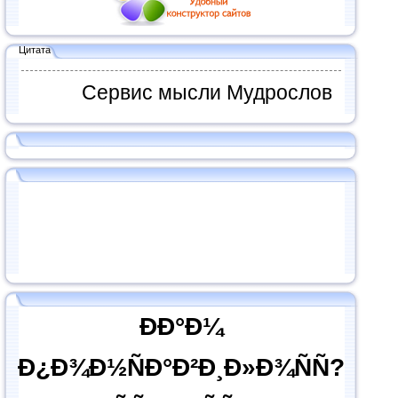
Цитата
Сервис мысли Мудрослов
ÐÐ°Ð¼
Ð¿Ð¾Ð½ÑÐ°Ð²Ð¸Ð»Ð¾ÑÑ?