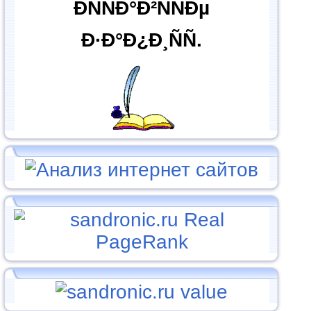
ÐÑÑÐ°Ð²ÑÑÐµ
Ð·Ð°Ð¿Ð¸ÑÑ.