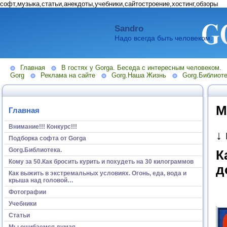
софт,музыка,статьи,анекдоты,учебники,сайтостроение,хостинг,обзоры
Sandro
Надо всегда быть человеком.
Главная
В гостях у Gorga. Беседа с интересным человеком.
Gorg
Реклама на сайте
Gorg.Наша Жизнь
Gorg.Библиоте
М
Главная
Внимание!!! Конкурс!!!
↓
Подборка софта от Gorga
Gorg.Библиотека.
К
Кому за 50.Как бросить курить и похудеть на 30 килограммов
д
Как выжить в экстремальных условиях. Огонь, еда, вода и
крыша над головой…
Фотографии
Учебники
Статьи
Мы ошибаемся думая...