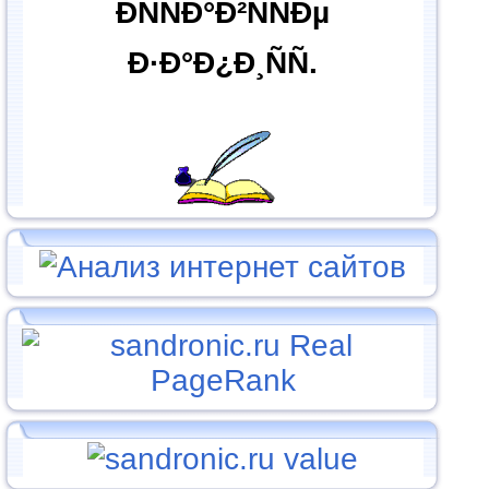
ÐÑÑÐ°Ð²ÑÑÐµ
Ð·Ð°Ð¿Ð¸ÑÑ.