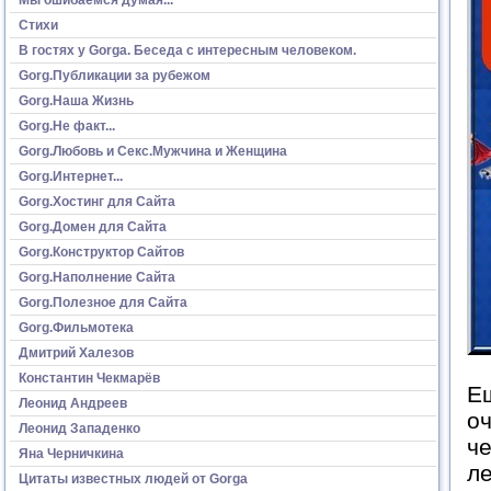
Стихи
В гостях у Gorga. Беседа с интересным человеком.
Gorg.Публикации за рубежом
Gorg.Наша Жизнь
Gorg.Не факт...
Gorg.Любовь и Секс.Мужчина и Женщина
Gorg.Интернет...
Gorg.Хостинг для Сайта
Gorg.Домен для Сайта
Gorg.Конструктор Сайтов
Gorg.Наполнение Сайта
Gorg.Полезное для Сайта
Gorg.Фильмотека
Дмитрий Халезов
Константин Чекмарёв
Ещ
Леонид Андреев
о
Леонид Западенко
че
Яна Черничкина
ле
Цитаты известных людей от Gorga