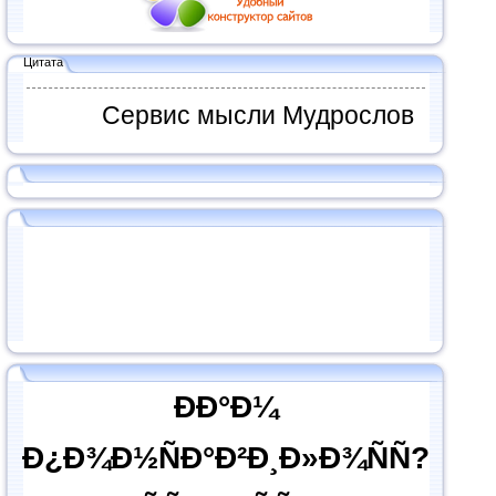
Цитата
Сервис мысли Мудрослов
ÐÐ°Ð¼
Ð¿Ð¾Ð½ÑÐ°Ð²Ð¸Ð»Ð¾ÑÑ?