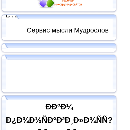
Цитата
Сервис мысли Мудрослов
ÐÐ°Ð¼
Ð¿Ð¾Ð½ÑÐ°Ð²Ð¸Ð»Ð¾ÑÑ?