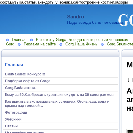
софт,музыка,статьи,анекдоты,учебники,сайтостроение,хостинг,обзоры
Sandro
Надо всегда быть человеком.
Главная
В гостях у Gorga. Беседа с интересным человеком.
Gorg
Реклама на сайте
Gorg.Наша Жизнь
Gorg.Библиоте
М
Главная
Внимание!!! Конкурс!!!
↓
Подборка софта от Gorga
Gorg.Библиотека.
А
Кому за 50.Как бросить курить и похудеть на 30 килограммов
а
Как выжить в экстремальных условиях. Огонь, еда, вода и
крыша над головой…
н
Фотографии
Учебники
Статьи
Мы ошибаемся думая...