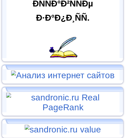
ÐÑÑÐ°Ð²ÑÑÐµ
Ð·Ð°Ð¿Ð¸ÑÑ.