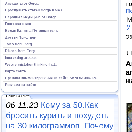
по
Анекдоты от Gorga
П
Прослушать статьи Gorga в МР3.
Народная медицина от Gorga
М
Гостевая книга
у
Белая Калитва.Путеводитель
Об
Друзья Прислали
Tales from Gorg
↓
Dishes from Gorg
Interesting articles
А
We are mistaken thinking that...
а
Карта сайта
Правила комментирования на сайте SANDRONIC.RU
н
Реклама на сайте
Новое на сайте
06.11.23
Кому за 50.Как
бросить курить и похудеть
на 30 килограммов. Почему