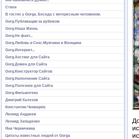
Стихи
В гостях у Gorga. Беседа с интересным человеком.
Gorg.Публикации за рубежом
Gorg.Наша Жизнь
Gorg.Не факт...
Gorg.Любовь и Секс.Мужчина и Женщина
Gorg.Интернет...
Gorg.Хостинг для Сайта
Gorg.Домен для Сайта
Gorg.Конструктор Сайтов
Gorg.Наполнение Сайта
Gorg.Полезное для Сайта
Gorg.Фильмотека
Дмитрий Халезов
Константин Чекмарёв
Леонид Андреев
До
Леонид Западенко
ис
Яна Черничкина
ис
Цитаты известных людей от Gorga