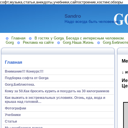
софт,музыка,статьи,анекдоты,учебники,сайтостроение,хостинг,обзоры
Sandro
Надо всегда быть человеком.
Главная
В гостях у Gorga. Беседа с интересным человеком.
Gorg
Реклама на сайте
Gorg.Наша Жизнь
Gorg.Библиоте
Ме
Главная
Внимание!!! Конкурс!!!
↓ 
Подборка софта от Gorga
Ие
Gorg.Библиотека.
Це
Кому за 50.Как бросить курить и похудеть на 30 килограммов
Как выжить в экстремальных условиях. Огонь, еда, вода и
крыша над головой…
Фотографии
Учебники
Статьи
Мы ошибаемся думая...