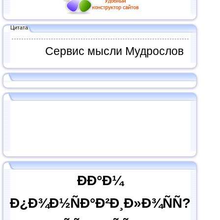
Цитата
Сервис мысли Мудрослов
ÐÐ°Ð¼
Ð¿Ð¾Ð½ÑÐ°Ð²Ð¸Ð»Ð¾ÑÑ?