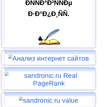
ÐÑÑÐ°Ð²ÑÑÐµ
Ð·Ð°Ð¿Ð¸ÑÑ.