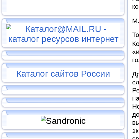
к
М.
То
К
«и
го
Каталог сайтов России
Др
сл
Р
на
Н
до
вы
э
с