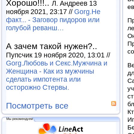
Хорошо!!!..
Л. Андреев 13
ев
ноября 2021, 23:17 //
Gorg.Не
факт... - Заговор пидоров или
Пр
голубой реванш…
ле
О
П
А зачем такой нужен?..
с
Пупсчик 19 ноября 2020, 13:01 //
Gorg.Любовь и Секс.Мужчина и
В
Женщина - Как из мужчины
дл
сделать импотента или
Са
осторожно Стервы.
у
с
б
Посмотреть все
К
И
Мы рекомендуем
Бе