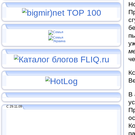
Но
П
сг
б
пь
уж
м
че
Кс
Ве
В
у
С 29.11.09
Пр
о
К
па