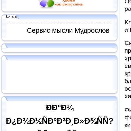
Об
ра
Цитата
Кл
и
Сервис мысли Мудрослов
Сю
пр
хр
св
кр
бл
о
ха
ÐÐ°Ð¼
Ф
фи
Ð¿Ð¾Ð½ÑÐ°Ð²Ð¸Ð»Ð¾ÑÑ?
ки