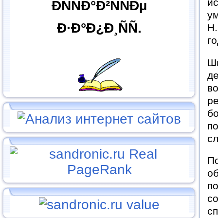
и
ÐÑÑÐ°Ð²ÑÑÐµ
ум
Ð·Ð°Ð¿Ð¸ÑÑ.
Н.
го
Ш
де
во
р
б
п
сл
П
об
по
с
с