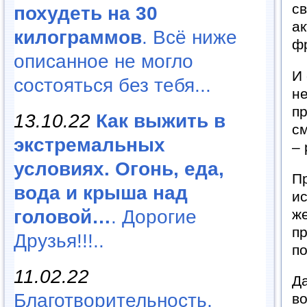
св
похудеть на 30
ак
килограммов
. Всё ниже
фр
описанное не могло
И 
состояться без тебя...
не
пр
13.10.22
Как выжить в
см
экстремальных
– 
условиях. Огонь, еда,
П
вода и крыша над
ис
же
головой…
. Дорогие
п
Друзья!!!..
п
11.02.22
Д
Благотворительность,
во