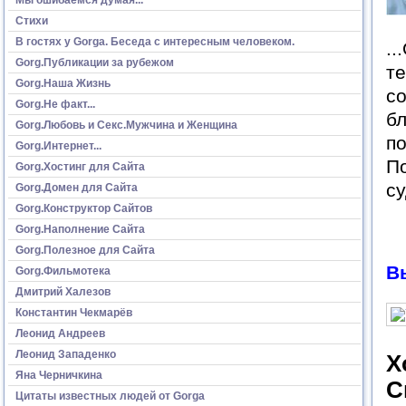
Стихи
В гостях у Gorga. Беседа с интересным человеком.
..
Gorg.Публикации за рубежом
те
Gorg.Наша Жизнь
со
Gorg.Не факт...
бл
Gorg.Любовь и Секс.Мужчина и Женщина
по
Gorg.Интернет...
По
Gorg.Хостинг для Сайта
су
Gorg.Домен для Сайта
Gorg.Конструктор Сайтов
Gorg.Наполнение Сайта
Gorg.Полезное для Сайта
В
Gorg.Фильмотека
Дмитрий Халезов
Константин Чекмарёв
Леонид Андреев
Леонид Западенко
Х
Яна Черничкина
С
Цитаты известных людей от Gorga