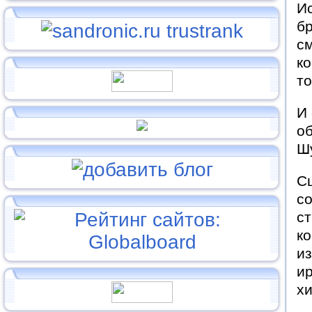
Ис
б
см
ко
то
И 
об
Шу
Сц
со
ст
ко
и
и
хи