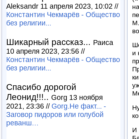
Aleksandr 11 апреля 2023, 10:02 //
н
Константин Чекмарёв - Общество
пе
без религии...
М.
во
Шикарный рассказ...
Раиса
Ше
10 апреля 2023, 23:56 //
и 
Константин Чекмарёв - Общество
пр
без религии...
Пр
к
уж
Спасибо дорогой
М
Леонид!!!..
Gorg 13 ноября
2021, 23:36 //
Gorg.Не факт... -
Ну
Заговор пидоров или голубой
ко
реванш…
И 
Ба