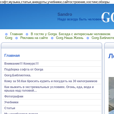
софт,музыка,статьи,анекдоты,учебники,сайтостроение,хостинг,обзоры
Sandro
Надо всегда быть человеком.
Главная
В гостях у Gorga. Беседа с интересным человеком.
Gorg
Реклама на сайте
Gorg.Наша Жизнь
Gorg.Библиоте
Л
Главная
Внимание!!! Конкурс!!!
Подборка софта от Gorga
Gorg.Библиотека.
Кому за 50.Как бросить курить и похудеть на 30 килограммов
Как выжить в экстремальных условиях. Огонь, еда, вода и
крыша над головой…
Фотографии
Учебники
Статьи
Мы ошибаемся думая...