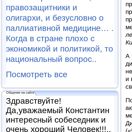
пр
правозащитники и
пр
олигархи, и безусловно о
пр
паллиативной медицине… .
м
л
Когда в стране плохо с
К
экономикой и политикой, то
А 
национальный вопрос..
ди
не
Посмотреть все
и 
с
Общение на сайте
Здравствуйте!
По
а
Да,уважаемый Константин
ме
интересный собеседник и
Д
очень хороший Человек!!!..
(«