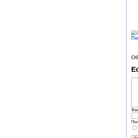
По
Об
Е
Ва
Пол