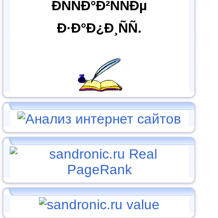
ÐÑÑÐ°Ð²ÑÑÐµ
Ð·Ð°Ð¿Ð¸ÑÑ.