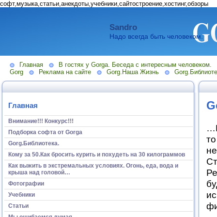
софт,музыка,статьи,анекдоты,учебники,сайтостроение,хостинг,обзоры
Sandro
Надо всегда быть человеком.
Главная
В гостях у Gorga. Беседа с интересным человеком.
Gorg
Реклама на сайте
Gorg.Наша Жизнь
Gorg.Библиоте
G
Главная
Внимание!!! Конкурс!!!
…И
Подборка софта от Gorga
то
Gorg.Библиотека.
не
Кому за 50.Как бросить курить и похудеть на 30 килограммов
Ст
Как выжить в экстремальных условиях. Огонь, еда, вода и
Ре
крыша над головой…
бу
Фотографии
ис
Учебники
фи
Статьи
Мы ошибаемся думая...