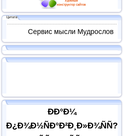
Цитата
Сервис мысли Мудрослов
ÐÐ°Ð¼
Ð¿Ð¾Ð½ÑÐ°Ð²Ð¸Ð»Ð¾ÑÑ?