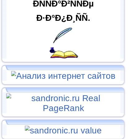
ÐÑÑÐ°Ð²ÑÑÐµ
Ð·Ð°Ð¿Ð¸ÑÑ.