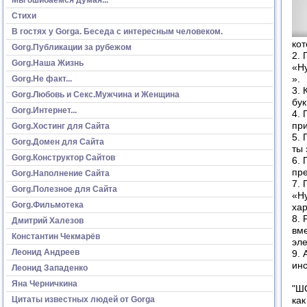
Стихи
В гостях у Gorga. Беседа с интересным человеком.
кот
Gorg.Публикации за рубежом
2.
Gorg.Наша Жизнь
«Ну
Gorg.Не факт...
».
3.
Gorg.Любовь и Секс.Мужчина и Женщина
бук
Gorg.Интернет...
4. 
при
Gorg.Хостинг для Сайта
5. 
Gorg.Домен для Сайта
ты
Gorg.Конструктор Сайтов
6. 
пр
Gorg.Наполнение Сайта
7.
Gorg.Полезное для Сайта
«Ну
Gorg.Фильмотека
ха
8. 
Дмитрий Халезов
вме
Константин Чекмарёв
эле
Леонид Андреев
9. 
ин
Леонид Западенко
Яна Черничкина
"ШО
Цитаты известных людей от Gorga
как