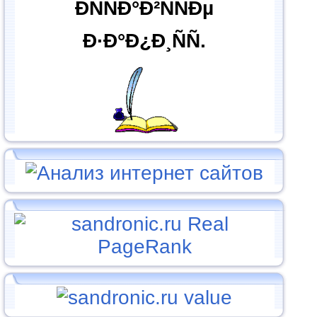
ÐÑÑÐ°Ð²ÑÑÐµ
Ð·Ð°Ð¿Ð¸ÑÑ.