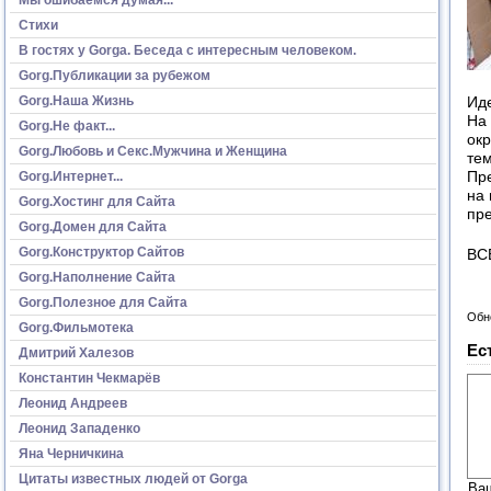
Стихи
В гостях у Gorga. Беседа с интересным человеком.
Gorg.Публикации за рубежом
Gorg.Наша Жизнь
Ид
На 
Gorg.Не факт...
ок
Gorg.Любовь и Секс.Мужчина и Женщина
те
Gorg.Интернет...
Пре
на 
Gorg.Хостинг для Сайта
пр
Gorg.Домен для Сайта
Gorg.Конструктор Сайтов
ВС
Gorg.Наполнение Сайта
Gorg.Полезное для Сайта
Обн
Gorg.Фильмотека
Ес
Дмитрий Халезов
Константин Чекмарёв
Леонид Андреев
Леонид Западенко
Яна Черничкина
Цитаты известных людей от Gorga
Ва