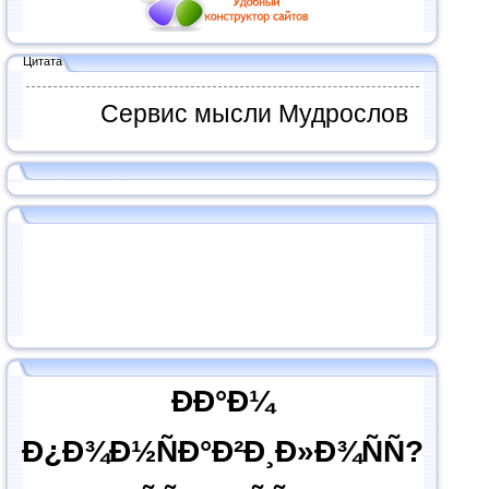
Цитата
Сервис мысли Мудрослов
ÐÐ°Ð¼
Ð¿Ð¾Ð½ÑÐ°Ð²Ð¸Ð»Ð¾ÑÑ?