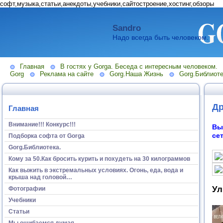
софт,музыка,статьи,анекдоты,учебники,сайтостроение,хостинг,обзоры
Sandro
Надо всегда быть человеком.
Главная
В гостях у Gorga. Беседа с интересным человеком.
Gorg
Реклама на сайте
Gorg.Наша Жизнь
Gorg.Библиоте
Др
Главная
Внимание!!! Конкурс!!!
Вы
се
Подборка софта от Gorga
Gorg.Библиотека.
Кому за 50.Как бросить курить и похудеть на 30 килограммов
Как выжить в экстремальных условиях. Огонь, еда, вода и
крыша над головой…
Ул
Фотографии
Учебники
Статьи
Мы ошибаемся думая...