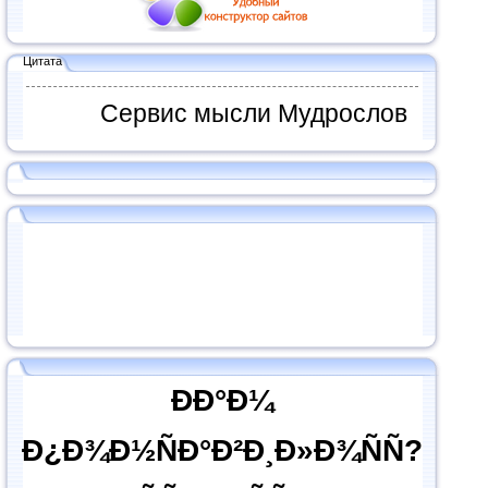
Цитата
Сервис мысли Мудрослов
ÐÐ°Ð¼
Ð¿Ð¾Ð½ÑÐ°Ð²Ð¸Ð»Ð¾ÑÑ?