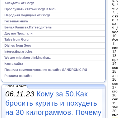
5. 
Анекдоты от Gorga
6. 
что
Прослушать статьи Gorga в МР3.
7. 
Народная медицина от Gorga
с к
8. 
Гостевая книга
не 
Белая Калитва.Путеводитель
9. 
чел
Друзья Прислали
10.
Tales from Gorg
бух
11.
Dishes from Gorg
вс
Interesting articles
12.
13.
We are mistaken thinking that...
при
14.
Карта сайта
вов
Правила комментирования на сайте SANDRONIC.RU
15.
а п
Реклама на сайте
16.
ма
Новое на сайте
17.
кто
06.11.23
Кому за 50.Как
18.
сек
бросить курить и похудеть
19.
зак
на 30 килограммов. Почему
20.
вме