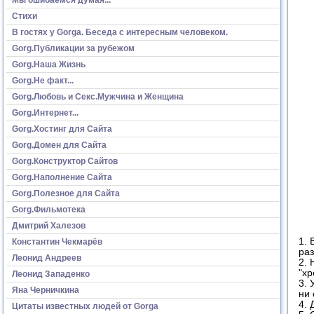
Стихи
В гостях у Gorga. Беседа с интересным человеком.
Gorg.Публикации за рубежом
Gorg.Наша Жизнь
Gorg.Не факт...
Gorg.Любовь и Секс.Мужчина и Женщина
Gorg.Интернет...
Gorg.Хостинг для Сайта
Gorg.Домен для Сайта
Gorg.Конструктор Сайтов
Gorg.Наполнение Сайта
Gorg.Полезное для Сайта
Gorg.Фильмотека
Дмитрий Халезов
1. 
Константин Чекмарёв
раз
Леонид Андреев
2. 
"хр
Леонид Западенко
3. 
Яна Черничкина
ни 
4. 
Цитаты известных людей от Gorga