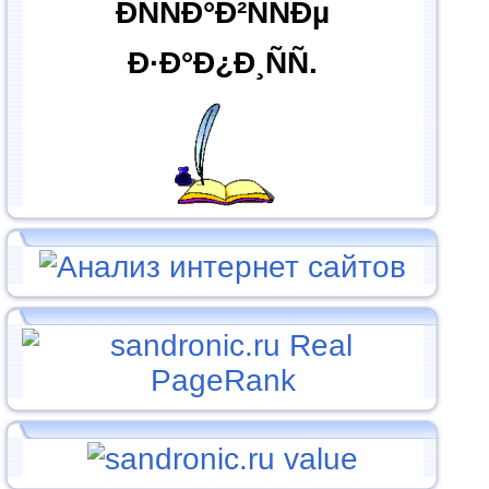
ÐÑÑÐ°Ð²ÑÑÐµ
Ð·Ð°Ð¿Ð¸ÑÑ.