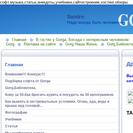
софт,музыка,статьи,анекдоты,учебники,сайтостроение,хостинг,обзоры
Sandro
Надо всегда быть человеком.
Главная
В гостях у Gorga. Беседа с интересным человеком.
Gorg
Реклама на сайте
Gorg.Наша Жизнь
Gorg.Библиоте
Др
Главная
Внимание!!! Конкурс!!!
Вы
се
Подборка софта от Gorga
Gorg.Библиотека.
Кому за 50.Как бросить курить и похудеть на 30 килограммов
Как выжить в экстремальных условиях. Огонь, еда, вода и
крыша над головой…
ТА
Фотографии
Учебники
Статьи
Мы ошибаемся думая...